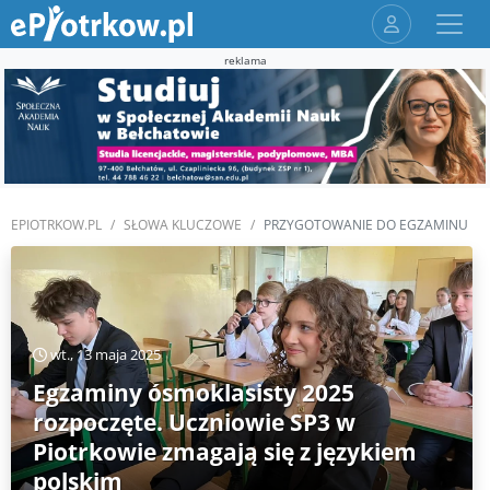
reklama
EPIOTRKOW.PL
SŁOWA KLUCZOWE
PRZYGOTOWANIE DO EGZAMINU
wt., 13 maja 2025
Egzaminy ósmoklasisty 2025
rozpoczęte. Uczniowie SP3 w
Piotrkowie zmagają się z językiem
polskim