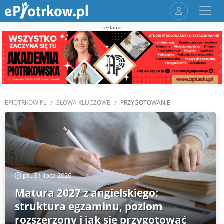
reklama
EPIOTRKOW.PL
SŁOWA KLUCZOWE
PRZYGOTOWANIE
pt., 31 lipca 2026
Matura 2027 z angielskiego:
struktura egzaminu, poziom
rozszerzony i jak się przygotować