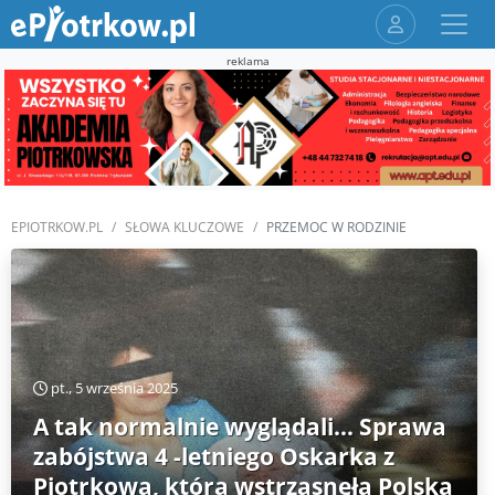
reklama
EPIOTRKOW.PL
SŁOWA KLUCZOWE
PRZEMOC W RODZINIE
pt., 5 września 2025
A tak normalnie wyglądali… Sprawa
zabójstwa 4 -letniego Oskarka z
Piotrkowa, która wstrząsnęła Polską