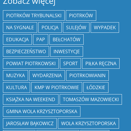
Zobacz więcej
PIOTRKÓW TRYBUNALSKI
PIOTRKÓW
NA SYGNALE
POLICJA
SULEJÓW
WYPADEK
EDUKACJA
PAP
BEŁCHATÓW
BEZPIECZEŃSTWO
INWESTYCJE
POWIAT PIOTRKOWSKI
SPORT
PIŁKA RĘCZNA
MUZYKA
WYDARZENIA
PIOTRKOWIANIN
KULTURA
KMP W PIOTRKOWIE
ŁÓDZKIE
KSIĄŻKA NA WEEKEND
TOMASZÓW MAZOWIECKI
GMINA WOLA KRZYSZTOPORSKA
JAROSŁAW BĄKOWICZ
WOLA KRZYSZTOPORSKA