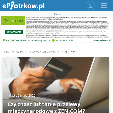
reklama
EPIOTRKOW.PL
SŁOWA KLUCZOWE
PRZELEWY
wt., 5 maja 2026
Czy znasz już tanie przelewy
międzynarodowe z ZEN.COM?