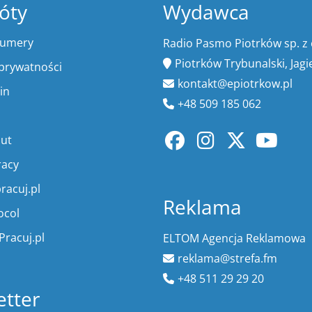
óty
Wydawca
numery
Radio Pasmo Piotrków sp. z 
Piotrków Trybunalski, Jagi
 prywatności
kontakt@epiotrkow.pl
in
+48 509 185 062
lut
racy
racuj.pl
Reklama
ocol
Pracuj.pl
ELTOM Agencja Reklamowa
reklama@strefa.fm
+48 511 29 29 20
tter