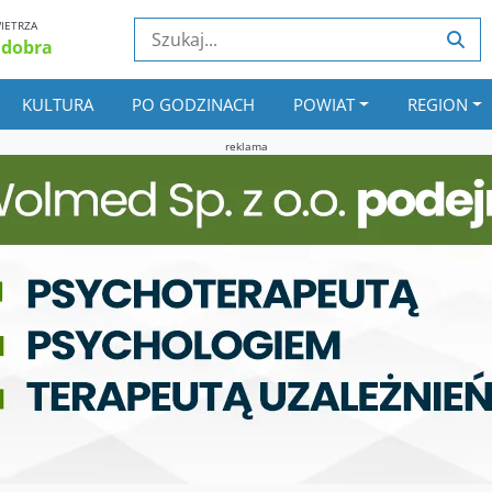
IETRZA
 dobra
KULTURA
PO GODZINACH
POWIAT
REGION
reklama