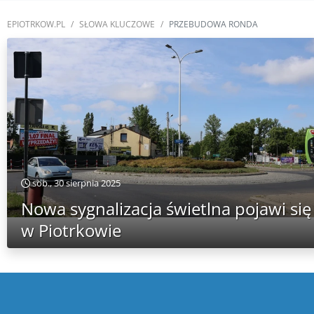
EPIOTRKOW.PL
SŁOWA KLUCZOWE
PRZEBUDOWA RONDA
sob., 30 sierpnia 2025
Nowa sygnalizacja świetlna pojawi się
w Piotrkowie