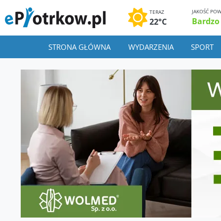
JAKOŚĆ POW
TERAZ
Bardzo
22°C
STRONA GŁÓWNA
WYDARZENIA
SPORT