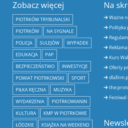
Zobacz więcej
Na skr
Ważne 
PIOTRKÓW TRYBUNALSKI
Polityka
PIOTRKÓW
NA SYGNALE
Regulam
POLICJA
SULEJÓW
WYPADEK
Reklama
EDUKACJA
PAP
Kurs Wa
BEZPIECZEŃSTWO
INWESTYCJE
Oferty p
dlafirm.p
POWIAT PIOTRKOWSKI
SPORT
the:prot
PIŁKA RĘCZNA
MUZYKA
Festiwal 
WYDARZENIA
PIOTRKOWIANIN
KULTURA
KMP W PIOTRKOWIE
Newsle
ŁÓDZKIE
KSIĄŻKA NA WEEKEND