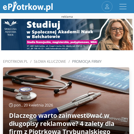
reklama
EPIOTRKOW.PL
SŁOWA KLUCZOWE
PROMOCJA FIRMY
pon., 20 kwietnia 2026
Dlaczego warto zainwestować w
długopisy reklamowe? 4 zalety dla
firm z Piotrkowa Trybunalskiego