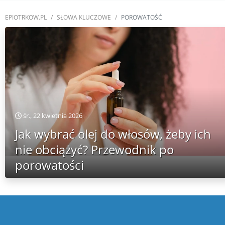
EPIOTRKOW.PL
SŁOWA KLUCZOWE
POROWATOŚĆ
śr., 22 kwietnia 2026
Jak wybrać olej do włosów, żeby ich
nie obciążyć? Przewodnik po
porowatości