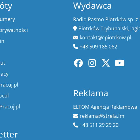
óty
Wydawca
numery
Radio Pasmo Piotrków sp. z 
Piotrków Trybunalski, Jagi
 prywatności
kontakt@epiotrkow.pl
in
+48 509 185 062
lut
racy
racuj.pl
Reklama
ocol
Pracuj.pl
ELTOM Agencja Reklamowa
reklama@strefa.fm
+48 511 29 29 20
tter