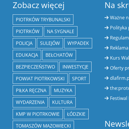
Zobacz więcej
Na skr
Ważne 
PIOTRKÓW TRYBUNALSKI
Polityka
PIOTRKÓW
NA SYGNALE
Regulam
POLICJA
SULEJÓW
WYPADEK
Reklama
EDUKACJA
BEŁCHATÓW
Kurs Wa
BEZPIECZEŃSTWO
INWESTYCJE
Oferty p
dlafirm.p
POWIAT PIOTRKOWSKI
SPORT
the:prot
PIŁKA RĘCZNA
MUZYKA
Festiwal 
WYDARZENIA
KULTURA
KMP W PIOTRKOWIE
ŁÓDZKIE
Newsle
TOMASZÓW MAZOWIECKI