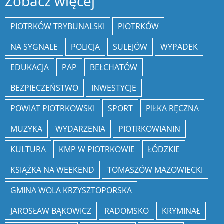
Zobacz więcej
PIOTRKÓW TRYBUNALSKI
PIOTRKÓW
NA SYGNALE
POLICJA
SULEJÓW
WYPADEK
EDUKACJA
PAP
BEŁCHATÓW
BEZPIECZEŃSTWO
INWESTYCJE
POWIAT PIOTRKOWSKI
SPORT
PIŁKA RĘCZNA
MUZYKA
WYDARZENIA
PIOTRKOWIANIN
KULTURA
KMP W PIOTRKOWIE
ŁÓDZKIE
KSIĄŻKA NA WEEKEND
TOMASZÓW MAZOWIECKI
GMINA WOLA KRZYSZTOPORSKA
JAROSŁAW BĄKOWICZ
RADOMSKO
KRYMINAŁ