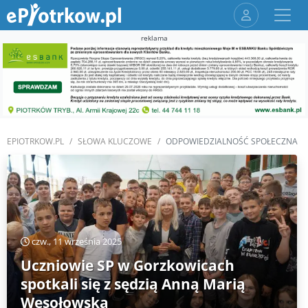
reklama
EPIOTRKOW.PL
SŁOWA KLUCZOWE
ODPOWIEDZIALNOŚĆ SPOŁECZNA
czw., 11 września 2025
Uczniowie SP w Gorzkowicach
spotkali się z sędzią Anną Marią
Wesołowską