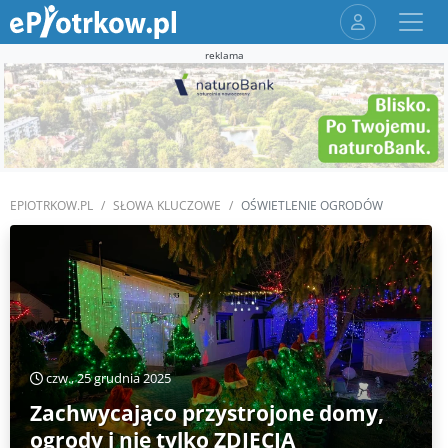
reklama
EPIOTRKOW.PL
SŁOWA KLUCZOWE
OŚWIETLENIE OGRODÓW
czw., 25 grudnia 2025
Zachwycająco przystrojone domy,
ogrody i nie tylko ZDJĘCIA