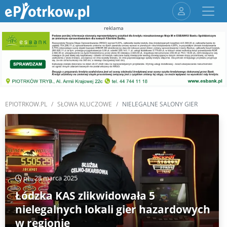
reklama
EPIOTRKOW.PL
SŁOWA KLUCZOWE
NIELEGALNE SALONY GIER
pt., 28 marca 2025
Łódzka KAS zlikwidowała 5
nielegalnych lokali gier hazardowych
w regionie