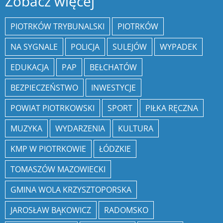
Zobacz więcej
PIOTRKÓW TRYBUNALSKI
PIOTRKÓW
NA SYGNALE
POLICJA
SULEJÓW
WYPADEK
EDUKACJA
PAP
BEŁCHATÓW
BEZPIECZEŃSTWO
INWESTYCJE
POWIAT PIOTRKOWSKI
SPORT
PIŁKA RĘCZNA
MUZYKA
WYDARZENIA
KULTURA
KMP W PIOTRKOWIE
ŁÓDZKIE
TOMASZÓW MAZOWIECKI
GMINA WOLA KRZYSZTOPORSKA
JAROSŁAW BĄKOWICZ
RADOMSKO