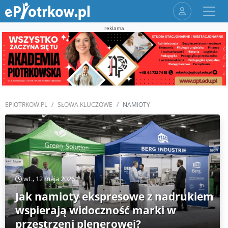
reklama
EPIOTRKOW.PL
SŁOWA KLUCZOWE
NAMIOTY
wt., 12 maja 2026
Jak namioty ekspresowe z nadrukiem
wspierają widoczność marki w
przestrzeni plenerowej?