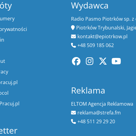
óty
Wydawca
numery
Radio Pasmo Piotrków sp. z 
Piotrków Trybunalski, Jagi
 prywatności
kontakt@epiotrkow.pl
in
+48 509 185 062
lut
racy
racuj.pl
Reklama
ocol
Pracuj.pl
ELTOM Agencja Reklamowa
reklama@strefa.fm
+48 511 29 29 20
tter