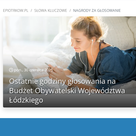
EPIOTRKOW.PL
SŁOWA KLUCZOWE
NAGRODY ZA GŁOSOWANIE
pon., 30 czerwca 2025
Ostatnie godziny głosowania na
Budżet Obywatelski Województwa
Łódzkiego