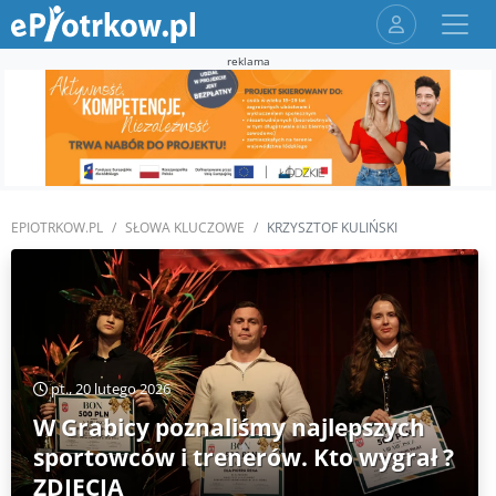
reklama
EPIOTRKOW.PL
SŁOWA KLUCZOWE
KRZYSZTOF KULIŃSKI
pt., 20 lutego 2026
W Grabicy poznaliśmy najlepszych
sportowców i trenerów. Kto wygrał ?
ZDJĘCIA