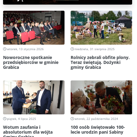
wtorek, 13 stycznia 2026
niedziela, 31 sierpnia 2025
Noworoczne spotkanie
Rolnicy zebrali obfite plony.
przedsiębiorców w gminie
Teraz świętują. Dożynki
Grabica
gminy Grabica
piątek, 4 lipca 2025
wtorek, 22 października 2024
Wotum zaufania i
100 osób świętowało 100-
absolutorium dla wójta
lecie urodzin pani Sabiny
Gminy Grabica