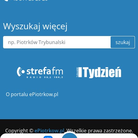
Wyszukaj więcej
szukaj
O portalu ePiotrkow.pl
Copyright ©
ePiotrkow.pl
. Wszelkie prawa zastrzeżone.