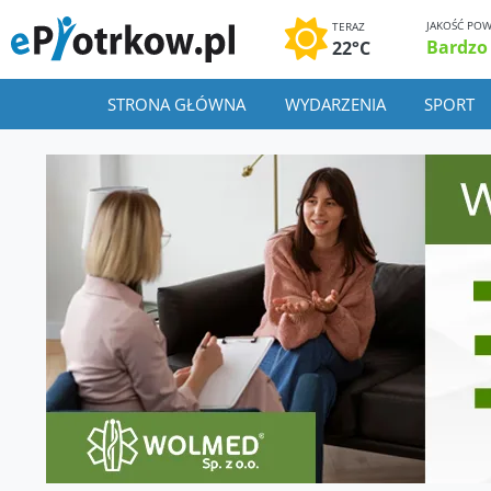
JAKOŚĆ POW
TERAZ
Bardzo
22°C
STRONA GŁÓWNA
WYDARZENIA
SPORT