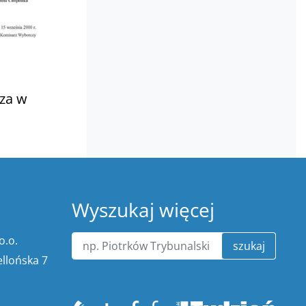
za w
Wyszukaj więcej
o.o.
szukaj
ellońska 7