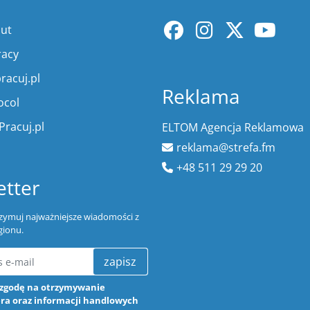
lut
racy
racuj.pl
Reklama
ocol
Pracuj.pl
ELTOM Agencja Reklamowa
reklama@strefa.fm
+48 511 29 29 20
tter
trzymuj najważniejsze wiadomości z
gionu.
zapisz
zgodę na otrzymywanie
ra oraz informacji handlowych