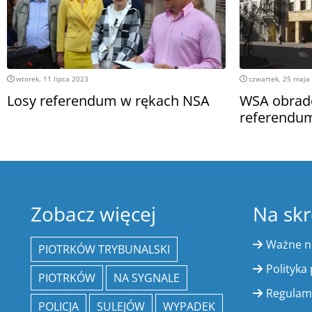
wtorek, 11 lipca 2023
czwartek, 25 maja
Losy referendum w rękach NSA
WSA obrado
referendu
Zobacz więcej
Na skr
Ważne 
PIOTRKÓW TRYBUNALSKI
Polityka
PIOTRKÓW
NA SYGNALE
Regulam
POLICJA
SULEJÓW
WYPADEK