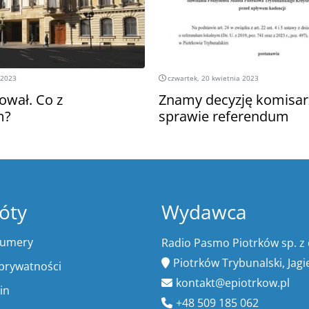
 2023
czwartek, 20 kwietnia 2023
wał. Co z
Znamy decyzję komisar
m?
sprawie referendum
óty
Wydawca
numery
Radio Pasmo Piotrków sp. z 
Piotrków Trybunalski, Jagi
 prywatności
kontakt@epiotrkow.pl
in
+48 509 185 062