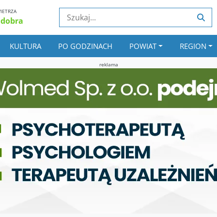
IETRZA
 dobra
KULTURA
PO GODZINACH
POWIAT
REGION
reklama