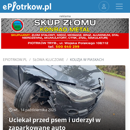
reklama
EPIOTRKOW.PL
SŁOWA KLUCZOWE
KOLIZJA W PIASKACH
wt., 14 października 2025
Uciekał przed psem i uderzył w
zaparkowane auto