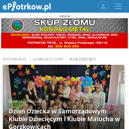
reklama
EPIOTRKOW.PL
SŁOWA KLUCZOWE
KLUB DZIECIĘCY
wt., 2 czerwca 2026
Dzień Dziecka w Samorządowym
Klubie Dziecięcym i Klubie Malucha w
Gorzkowicach