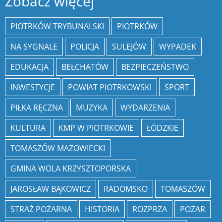
Zobacz więcej
PIOTRKÓW TRYBUNALSKI
PIOTRKÓW
NA SYGNALE
POLICJA
SULEJÓW
WYPADEK
EDUKACJA
BEŁCHATÓW
BEZPIECZEŃSTWO
INWESTYCJE
POWIAT PIOTRKOWSKI
SPORT
PIŁKA RĘCZNA
MUZYKA
WYDARZENIA
KULTURA
KMP W PIOTRKOWIE
ŁÓDZKIE
TOMASZÓW MAZOWIECKI
GMINA WOLA KRZYSZTOPORSKA
JAROSŁAW BĄKOWICZ
RADOMSKO
TOMASZÓW
STRAŻ POŻARNA
HISTORIA
ROZPRZA
POŻAR