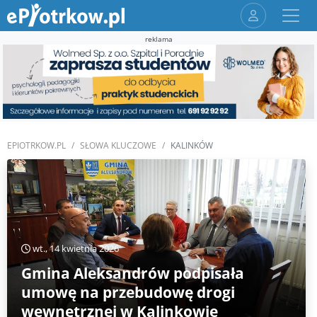
reklama
EPIOTRKOW.PL
SŁOWA KLUCZOWE
KALINKÓW
wt., 14 kwietnia 2026
Gmina Aleksandrów podpisała
umowę na przebudowę drogi
wewnętrznej w Kalinkowie