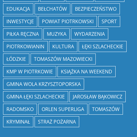
EDUKACJA
BEŁCHATÓW
BEZPIECZEŃSTWO
INWESTYCJE
POWIAT PIOTRKOWSKI
SPORT
PIŁKA RĘCZNA
MUZYKA
WYDARZENIA
PIOTRKOWIANIN
KULTURA
ŁĘKI SZLACHECKIE
ŁÓDZKIE
TOMASZÓW MAZOWIECKI
KMP W PIOTRKOWIE
KSIĄŻKA NA WEEKEND
GMINA WOLA KRZYSZTOPORSKA
GMINA ŁĘKI SZLACHECKIE
JAROSŁAW BĄKOWICZ
RADOMSKO
ORLEN SUPERLIGA
TOMASZÓW
KRYMINAŁ
STRAŻ POŻARNA