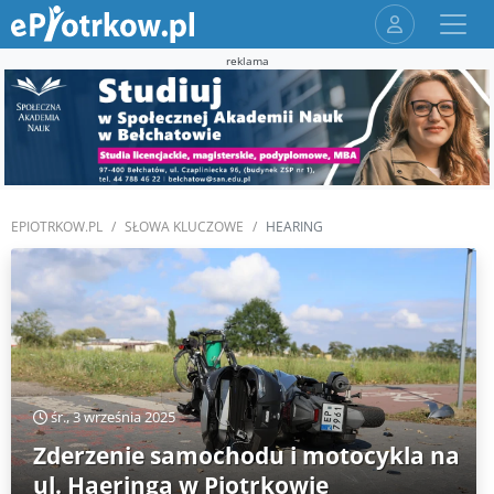
reklama
EPIOTRKOW.PL
SŁOWA KLUCZOWE
HEARING
śr., 3 września 2025
Zderzenie samochodu i motocykla na
ul. Haeringa w Piotrkowie