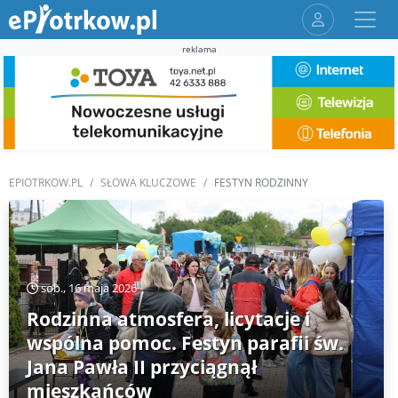
reklama
EPIOTRKOW.PL
SŁOWA KLUCZOWE
FESTYN RODZINNY
sob., 16 maja 2026
Rodzinna atmosfera, licytacje i
wspólna pomoc. Festyn parafii św.
Jana Pawła II przyciągnął
mieszkańców