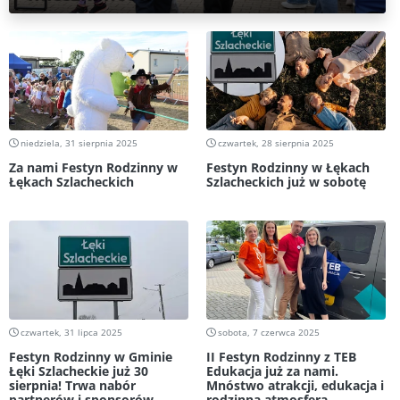
niedziela, 31 sierpnia 2025
czwartek, 28 sierpnia 2025
Za nami Festyn Rodzinny w
Festyn Rodzinny w Łękach
Łękach Szlacheckich
Szlacheckich już w sobotę
czwartek, 31 lipca 2025
sobota, 7 czerwca 2025
Festyn Rodzinny w Gminie
II Festyn Rodzinny z TEB
Łęki Szlacheckie już 30
Edukacja już za nami.
sierpnia! Trwa nabór
Mnóstwo atrakcji, edukacja i
partnerów i sponsorów
rodzinna atmosfera