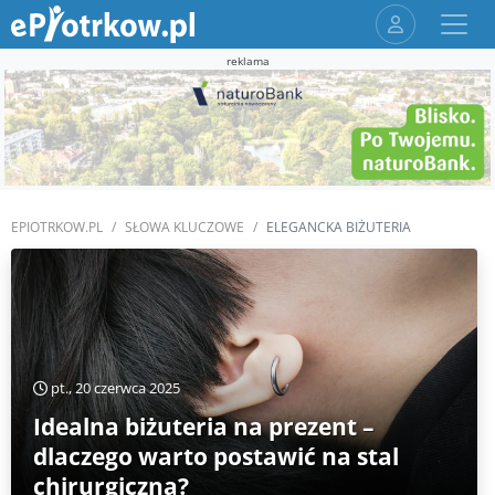
reklama
EPIOTRKOW.PL
SŁOWA KLUCZOWE
ELEGANCKA BIŻUTERIA
pt., 20 czerwca 2025
Idealna biżuteria na prezent –
dlaczego warto postawić na stal
chirurgiczną?