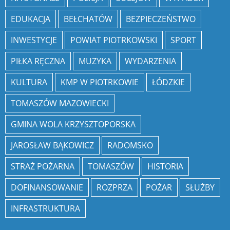
EDUKACJA
BEŁCHATÓW
BEZPIECZEŃSTWO
INWESTYCJE
POWIAT PIOTRKOWSKI
SPORT
PIŁKA RĘCZNA
MUZYKA
WYDARZENIA
KULTURA
KMP W PIOTRKOWIE
ŁÓDZKIE
TOMASZÓW MAZOWIECKI
GMINA WOLA KRZYSZTOPORSKA
JAROSŁAW BĄKOWICZ
RADOMSKO
STRAŻ POŻARNA
TOMASZÓW
HISTORIA
DOFINANSOWANIE
ROZPRZA
POŻAR
SŁUŻBY
INFRASTRUKTURA