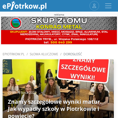
reklama
EPIOTRKOW.PL
SŁOWA KLUCZOWE
DOROSŁOŚĆ
wt., 8 lipca 2025
Znamy szczegółowe wyniki matur.
Jak wypadły szkoły w Piotrkowie i
powiecie?