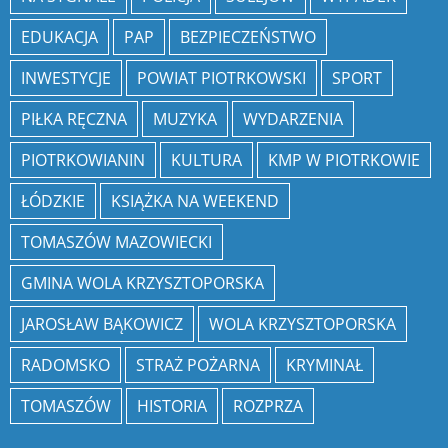
EDUKACJA
PAP
BEZPIECZEŃSTWO
INWESTYCJE
POWIAT PIOTRKOWSKI
SPORT
PIŁKA RĘCZNA
MUZYKA
WYDARZENIA
PIOTRKOWIANIN
KULTURA
KMP W PIOTRKOWIE
ŁÓDZKIE
KSIĄŻKA NA WEEKEND
TOMASZÓW MAZOWIECKI
GMINA WOLA KRZYSZTOPORSKA
JAROSŁAW BĄKOWICZ
WOLA KRZYSZTOPORSKA
RADOMSKO
STRAŻ POŻARNA
KRYMINAŁ
TOMASZÓW
HISTORIA
ROZPRZA