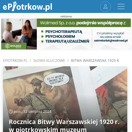
reklama
EPIOTRKOW.PL
SŁOWA KLUCZOWE
BITWA WARSZAWSKA 1920 R.
pon., 12 sierpnia 2024
Rocznica Bitwy Warszawskiej 1920 r.
w piotrkowskim muzeum