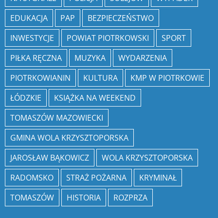
EDUKACJA
PAP
BEZPIECZEŃSTWO
INWESTYCJE
POWIAT PIOTRKOWSKI
SPORT
PIŁKA RĘCZNA
MUZYKA
WYDARZENIA
PIOTRKOWIANIN
KULTURA
KMP W PIOTRKOWIE
ŁÓDZKIE
KSIĄŻKA NA WEEKEND
TOMASZÓW MAZOWIECKI
GMINA WOLA KRZYSZTOPORSKA
JAROSŁAW BĄKOWICZ
WOLA KRZYSZTOPORSKA
RADOMSKO
STRAŻ POŻARNA
KRYMINAŁ
TOMASZÓW
HISTORIA
ROZPRZA