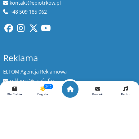
kontakt@epiotrkow.pl
+48 509 185 062
Reklama
ELTOM Agencja Reklamowa
reklama@strefa.fm
24°C
+48 511 29 29 20
Dla Ciebie
Pogoda
Kontakt
Radio
Wyszukaj więcej
szukaj