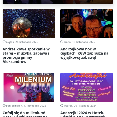
piątek, 28 listopada 2025
środa, 19 listopada 2025
Andrzejkowe spotkanie w
Andrzejkowa noc w
Starej – muzyka, zabawa i
Gąskach. KGW zaprasza na
promocja gminy
wyjątkową zabawę!
Aleksandrów
poniedziałek, 17 listopada 2025
wtorek, 26 listopada 2024
Cofnij się do millenium!
Andrzejki 2024 w Hotelu
Hotel Górski zaprasza na
Górski & Spa w Proszeniu