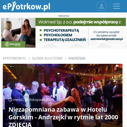
reklama
EPIOTRKOW.PL
SŁOWA KLUCZOWE
ANDRZEJKI
niedz., 30 listopada 2025
Niezapomniana zabawa w Hotelu
Górskim - Andrzejki w rytmie lat 2000
ZDJĘCIA