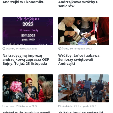
Andrzejki w Ekonomiku
Andrzejkowe wróżby u
seniorów
wtorek, 14 listopada 2023
środa, 30 listopada 2022
Na tradycyjną imprezę
Wróżby, tańce i zabawa.
andrzejkową zaprasza OSP
Seniorzy świętowali
Bujny. To już 25 listopada
Andrzejki
wtorek, 29 listopada 2022
niedziela, 27 listopada 2022
Michał Wiśniewski wystąpił
Zbiórka krwi na andrzejki