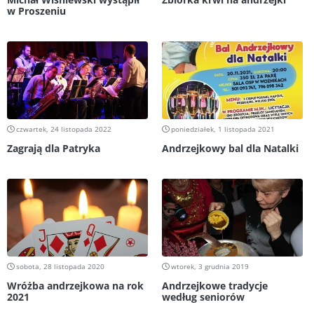
w Proszeniu
czwartek, 24 listopada 2022
poniedziałek, 1 listopada 2021
Zagrają dla Patryka
Andrzejkowy bal dla Natalki
sobota, 28 listopada 2020
wtorek, 3 grudnia 2019
Wróżba andrzejkowa na rok
Andrzejkowe tradycje
2021
według seniorów