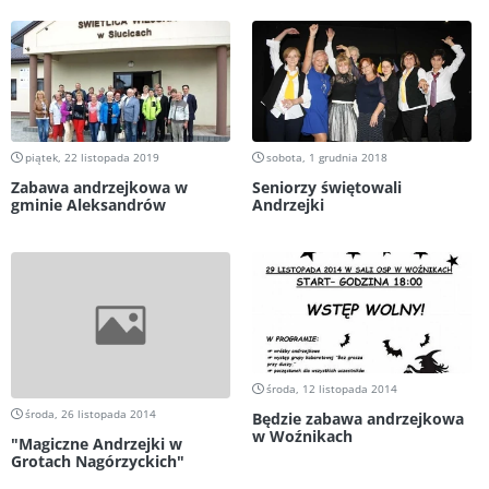
piątek, 22 listopada 2019
sobota, 1 grudnia 2018
Zabawa andrzejkowa w
Seniorzy świętowali
gminie Aleksandrów
Andrzejki
środa, 12 listopada 2014
środa, 26 listopada 2014
Będzie zabawa andrzejkowa
w Woźnikach
"Magiczne Andrzejki w
Grotach Nagórzyckich"