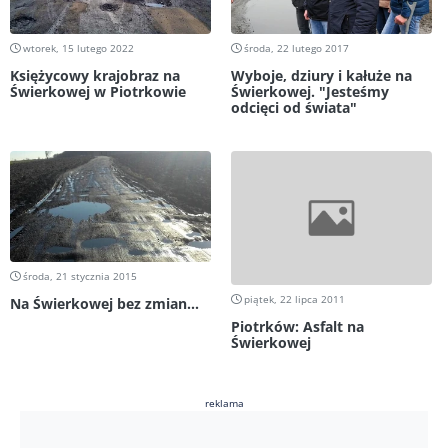
wtorek, 15 lutego 2022
środa, 22 lutego 2017
Księżycowy krajobraz na
Wyboje, dziury i kałuże na
Świerkowej w Piotrkowie
Świerkowej. "Jesteśmy
odcięci od świata"
środa, 21 stycznia 2015
piątek, 22 lipca 2011
Na Świerkowej bez zmian...
Piotrków: Asfalt na
Świerkowej
reklama