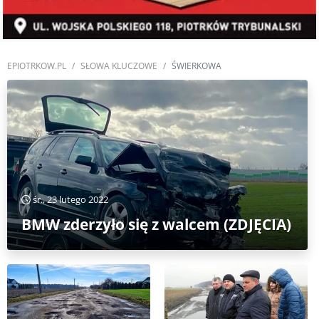
EPIOTRKOW.PL
SŁOWA KLUCZOWE
ŚWIERKOWA
śr., 23 lutego 2022
BMW zderzyło się z walcem (ZDJĘCIA)