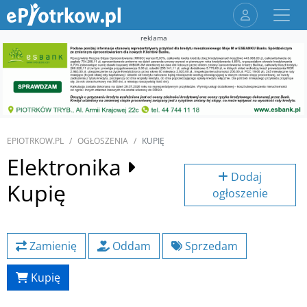
reklama
EPIOTRKOW.PL
OGŁOSZENIA
KUPIĘ
Elektronika
Dodaj
Kupię
ogłoszenie
Zamienię
Oddam
Sprzedam
Kupię