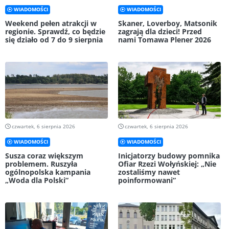
WIADOMOŚCI
WIADOMOŚCI
Weekend pełen atrakcji w
Skaner, Loverboy, Matsonik
regionie. Sprawdź, co będzie
zagrają dla dzieci! Przed
się działo od 7 do 9 sierpnia
nami Tomawa Plener 2026
czwartek, 6 sierpnia 2026
czwartek, 6 sierpnia 2026
WIADOMOŚCI
WIADOMOŚCI
Susza coraz większym
Inicjatorzy budowy pomnika
problemem. Ruszyła
Ofiar Rzezi Wołyńskiej: „Nie
ogólnopolska kampania
zostaliśmy nawet
„Woda dla Polski”
poinformowani”