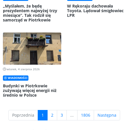
„Myślałem, że będę
W Rękoraju dachowała
prezydentem najwyżej trzy
Toyota. Lądował śmigłowiec
miesiące”. Tak rodził się
LPR
samorząd w Piotrkowie
wtorek, 4 sierpnia 2026
WIADOMOŚCI
Budynki w Piotrkowie
zużywają więcej energii niż
średnio w Polsce
(current)
Poprzednia
1
2
3
...
1806
Następna