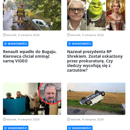
wtorek, 4 sierpnia 2026
wtorek, 4 sierpnia 2026
WIADOMOŚCI
WIADOMOŚCI
Renault wpadło do Bugaju.
Nazwał prezydenta RP
Kierowca chciał ominąć
Shrekiem. Został oskarżony
sarnę VIDEO
przez prokuraturę. Czy
śledczy wycofują się z
zarzutów?
wtorek, 4 sierpnia 2026
wtorek, 4 sierpnia 2026
WIADOMOŚCI
WIADOMOŚCI