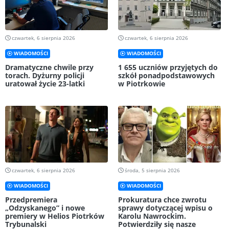
czwartek, 6 sierpnia 2026
czwartek, 6 sierpnia 2026
WIADOMOŚCI
WIADOMOŚCI
Dramatyczne chwile przy
1 655 uczniów przyjętych do
torach. Dyżurny policji
szkół ponadpodstawowych
uratował życie 23-latki
w Piotrkowie
czwartek, 6 sierpnia 2026
środa, 5 sierpnia 2026
WIADOMOŚCI
WIADOMOŚCI
Przedpremiera
Prokuratura chce zwrotu
„Odzyskanego” i nowe
sprawy dotyczącej wpisu o
premiery w Helios Piotrków
Karolu Nawrockim.
Trybunalski
Potwierdziły się nasze