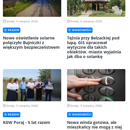
środa, 5 sierpnia 2026
środa, 5 sierpnia 2026
REGION
WIADOMOŚCI
Nowe oświetlenie solarne
Tężnia przy Belzackiej pod
połączyło Bujniczki z
lupą. GIS opracował
większym bezpieczeństwem
wytyczne dla takich
obiektów, miasto wyjaśnia
jak dba o solankę
środa, 5 sierpnia 2026
środa, 5 sierpnia 2026
REGION
WIADOMOŚCI
KGW Poraj - 5 lat razem
Nowa winda gotowa, ale
mieszkańcy nie mogą z niej