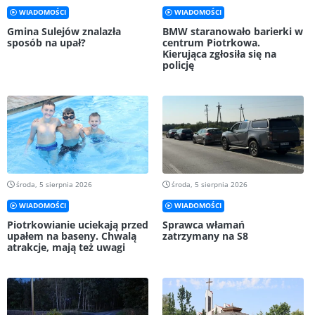
WIADOMOŚCI
WIADOMOŚCI
Gmina Sulejów znalazła
BMW staranowało barierki w
sposób na upał?
centrum Piotrkowa.
Kierująca zgłosiła się na
policję
środa, 5 sierpnia 2026
środa, 5 sierpnia 2026
WIADOMOŚCI
WIADOMOŚCI
Piotrkowianie uciekają przed
Sprawca włamań
upałem na baseny. Chwalą
zatrzymany na S8
atrakcje, mają też uwagi