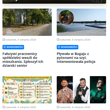
czwartek, 6 sierpnia 2026
czwartek, 6 sierpnia 2026
WIADOMOŚCI
WIADOMOŚCI
Fałszywi pracownicy
Pływała w Bugaju z
spółdzielni weszli do
pytonami na szyi.
mieszkania. Spłoszył ich
Interweniowała policja
dziarski senior
czwartek, 6 sierpnia 2026
czwartek, 6 sierpnia 2026