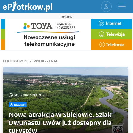
reklama
EPIOTRKOW.PL
WYDARZENIA
pt., 7 sierpnia 2026
REGION
Nowa atrakcja w Sulejowie. Szlak
Dwunastu Lwów już dostępny dla
turystów