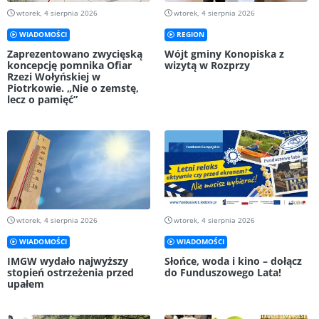
wtorek, 4 sierpnia 2026
wtorek, 4 sierpnia 2026
WIADOMOŚCI
REGION
Zaprezentowano zwycięską
Wójt gminy Konopiska z
koncepcję pomnika Ofiar
wizytą w Rozprzy
Rzezi Wołyńskiej w
Piotrkowie. „Nie o zemstę,
lecz o pamięć”
wtorek, 4 sierpnia 2026
wtorek, 4 sierpnia 2026
WIADOMOŚCI
WIADOMOŚCI
IMGW wydało najwyższy
Słońce, woda i kino – dołącz
stopień ostrzeżenia przed
do Funduszowego Lata!
upałem