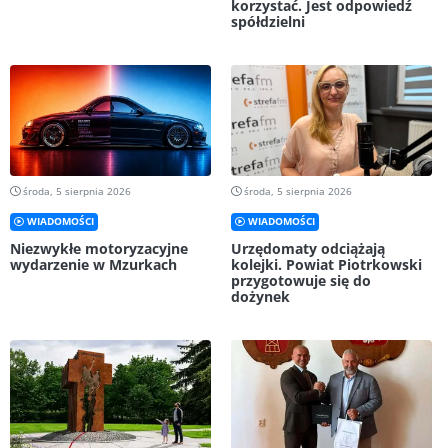
korzystać. Jest odpowiedź
spółdzielni
środa, 5 sierpnia 2026
środa, 5 sierpnia 2026
WIADOMOŚCI
WIADOMOŚCI
Niezwykłe motoryzacyjne
Urzędomaty odciążają
wydarzenie w Mzurkach
kolejki. Powiat Piotrkowski
przygotowuje się do
dożynek