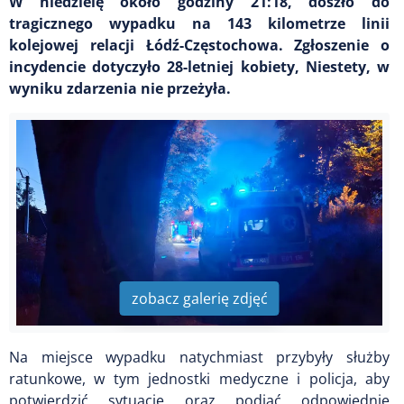
W niedzielę około godziny 21:18, doszło do
tragicznego wypadku na 143 kilometrze linii
kolejowej relacji Łódź-Częstochowa. Zgłoszenie o
incydencie dotyczyło 28-letniej kobiety, Niestety, w
wyniku zdarzenia nie przeżyła.
zobacz galerię zdjęć
Na miejsce wypadku natychmiast przybyły służby
ratunkowe, w tym jednostki medyczne i policja, aby
potwierdzić sytuację oraz podjąć odpowiednie