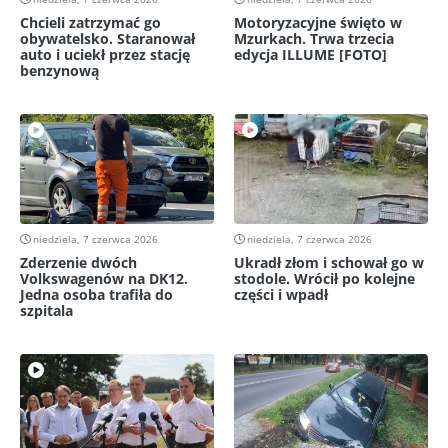
Chcieli zatrzymać go
Motoryzacyjne święto w
obywatelsko. Staranował
Mzurkach. Trwa trzecia
auto i uciekł przez stację
edycja ILLUME [FOTO]
benzynową
niedziela, 7 czerwca 2026
niedziela, 7 czerwca 2026
Zderzenie dwóch
Ukradł złom i schował go w
Volkswagenów na DK12.
stodole. Wrócił po kolejne
Jedna osoba trafiła do
części i wpadł
szpitala