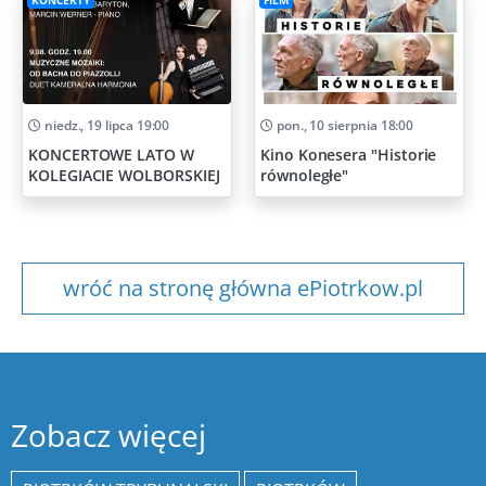
KONCERTY
FILM
niedz., 19 lipca 19:00
pon., 10 sierpnia 18:00
KONCERTOWE LATO W
Kino Konesera "Historie
KOLEGIACIE WOLBORSKIEJ
równoległe"
wróć na stronę główna ePiotrkow.pl
Zobacz więcej