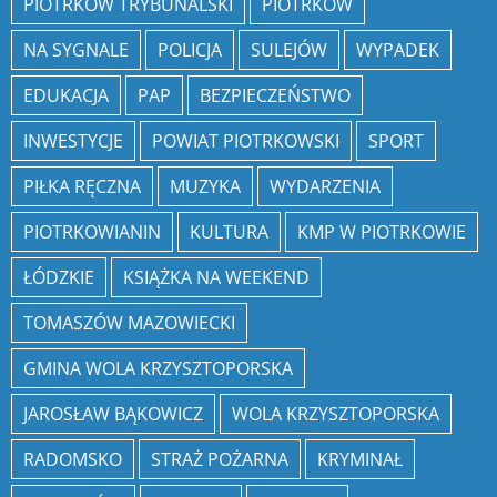
PIOTRKÓW TRYBUNALSKI
PIOTRKÓW
NA SYGNALE
POLICJA
SULEJÓW
WYPADEK
EDUKACJA
PAP
BEZPIECZEŃSTWO
INWESTYCJE
POWIAT PIOTRKOWSKI
SPORT
PIŁKA RĘCZNA
MUZYKA
WYDARZENIA
PIOTRKOWIANIN
KULTURA
KMP W PIOTRKOWIE
ŁÓDZKIE
KSIĄŻKA NA WEEKEND
TOMASZÓW MAZOWIECKI
GMINA WOLA KRZYSZTOPORSKA
JAROSŁAW BĄKOWICZ
WOLA KRZYSZTOPORSKA
RADOMSKO
STRAŻ POŻARNA
KRYMINAŁ