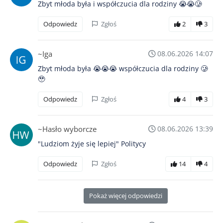
Zbyt młoda była i współczucia dla rodziny 😭😭🥲
Odpowiedz
Zgłoś
2
3
~Iga
08.06.2026 14:07
Zbyt młoda była 😭😭😭 współczucia dla rodziny 🥲
🥹
Odpowiedz
Zgłoś
4
3
~Hasło wyborcze
08.06.2026 13:39
"Ludziom żyje się lepiej" Politycy
Odpowiedz
Zgłoś
14
4
Pokaż więcej odpowiedzi