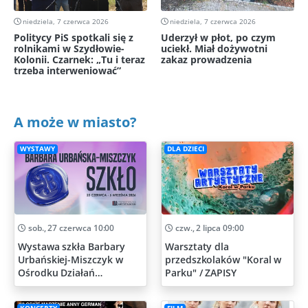
niedziela, 7 czerwca 2026
niedziela, 7 czerwca 2026
Politycy PiS spotkali się z
Uderzył w płot, po czym
rolnikami w Szydłowie-
uciekł. Miał dożywotni
Kolonii. Czarnek: „Tu i teraz
zakaz prowadzenia
trzeba interweniować”
A może w miasto?
WYSTAWY
DLA DZIECI
sob., 27 czerwca 10:00
czw., 2 lipca 09:00
Wystawa szkła Barbary
Warsztaty dla
Urbańskiej-Miszczyk w
przedszkolaków "Koral w
Ośrodku Działań
Parku" / ZAPISY
Artystycznych