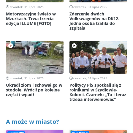
czwartek, 31 lipca 2025
czwartek, 31 lipca 2025
Motoryzacyjne święto w
Zderzenie dwóch
Mzurkach. Trwa trzecia
Volkswagenów na DK12.
edycja ILLUME [FOTO]
Jedna osoba trafiła do
szpitala
czwartek, 31 lipca 2025
czwartek, 31 lipca 2025
Ukradł złom i schował go w
Politycy PiS spotkali się z
stodole. Wrócił po kolejne
rolnikami w Szydłowie-
części i wpadł
Kolonii. Czarnek: „Tu i teraz
trzeba interweniować”
A może w miasto?