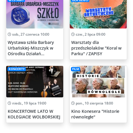
WYSTAWY
DLA DZIECI
sob., 27 czerwca 10:00
czw., 2 lipca 09:00
Wystawa szkła Barbary
Warsztaty dla
Urbańskiej-Miszczyk w
przedszkolaków "Koral w
Ośrodku Działań
Parku" / ZAPISY
Artystycznych
KONCERTY
FILM
niedz., 19 lipca 19:00
pon., 10 sierpnia 18:00
KONCERTOWE LATO W
Kino Konesera "Historie
KOLEGIACIE WOLBORSKIEJ
równoległe"