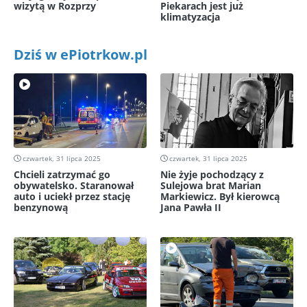
wizytą w Rozprzy
Piekarach jest już
klimatyzacja
Dziś w ePiotrkow.pl
czwartek, 31 lipca 2025
czwartek, 31 lipca 2025
Chcieli zatrzymać go
Nie żyje pochodzący z
obywatelsko. Staranował
Sulejowa brat Marian
auto i uciekł przez stację
Markiewicz. Był kierowcą
benzynową
Jana Pawła II