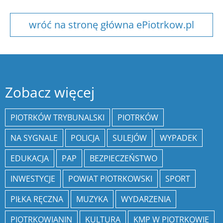
wróć na stronę główna ePiotrkow.pl
Zobacz więcej
PIOTRKÓW TRYBUNALSKI
PIOTRKÓW
NA SYGNALE
POLICJA
SULEJÓW
WYPADEK
EDUKACJA
PAP
BEZPIECZEŃSTWO
INWESTYCJE
POWIAT PIOTRKOWSKI
SPORT
PIŁKA RĘCZNA
MUZYKA
WYDARZENIA
PIOTRKOWIANIN
KULTURA
KMP W PIOTRKOWIE