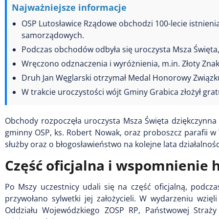
Najważniejsze informacje
OSP Lutosławice Rządowe obchodzi 100-lecie istnienia
samorządowych.
Podczas obchodów odbyła się uroczysta Msza Święta,
Wręczono odznaczenia i wyróżnienia, m.in. Złoty Znak
Druh Jan Węglarski otrzymał Medal Honorowy Związku 
W trakcie uroczystości wójt Gminy Grabica złożył grat
Obchody rozpoczęła uroczysta Msza Święta dziękczynna w
gminny OSP, ks. Robert Nowak, oraz proboszcz parafii w W
służby oraz o błogosławieństwo na kolejne lata działalnośc
Część oficjalna i wspomnienie h
Po Mszy uczestnicy udali się na część oficjalną, podc
przywołano sylwetki jej założycieli. W wydarzeniu wzię
Oddziału Wojewódzkiego ZOSP RP, Państwowej Straży 