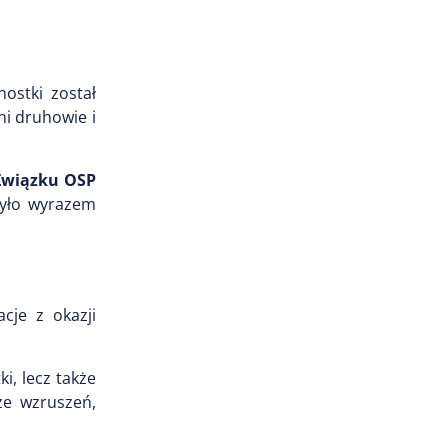
ostki został
i druhowie i
wiązku OSP
było wyrazem
acje z okazji
i, lecz także
ze wzruszeń,
.