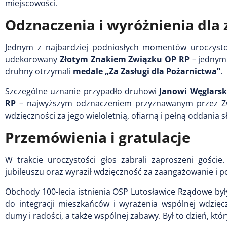
miejscowości.
Odznaczenia i wyróżnienia dla
Jednym z najbardziej podniosłych momentów uroczystoś
udekorowany
Złotym Znakiem Związku OP RP
– jednym 
druhny otrzymali
medale „Za Zasługi dla Pożarnictwa”
.
Szczególne uznanie przypadło druhowi
Janowi Węglars
RP
– najwyższym odznaczeniem przyznawanym przez Zwi
wdzięczności za jego wieloletnią, ofiarną i pełną oddania s
Przemówienia i gratulacje
W trakcie uroczystości głos zabrali zaproszeni goście
jubileuszu oraz wyraził wdzięczność za zaangażowanie i 
Obchody 100-lecia istnienia OSP Lutosławice Rządowe były 
do integracji mieszkańców i wyrażenia wspólnej wdzięc
dumy i radości, a także wspólnej zabawy. Był to dzień, któ