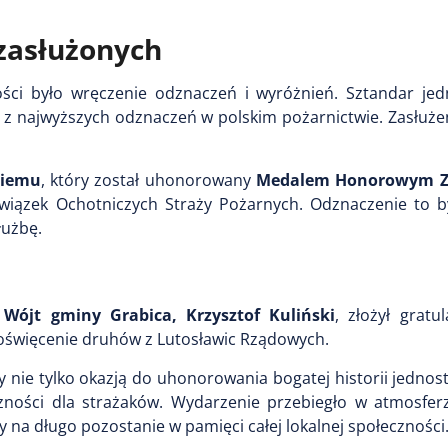
 zasłużonych
ci było wręczenie odznaczeń i wyróżnień. Sztandar jedn
z najwyższych odznaczeń w polskim pożarnictwie. Zasłużen
kiemu
, który został uhonorowany
Medalem Honorowym Z
ązek Ochotniczych Straży Pożarnych. Odznaczenie to 
łużbę.
.
Wójt gminy Grabica,
Krzysztof Kuliński
, złożył gratul
poświęcenie druhów z Lutosławic Rządowych.
nie tylko okazją do uhonorowania bogatej historii jednostk
zności dla strażaków. Wydarzenie przebiegło w atmosfer
ry na długo pozostanie w pamięci całej lokalnej społeczności