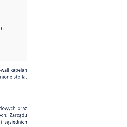
ch.
wali kapelan
nione sto lat
ądowych oraz
nych, Zarządu
i sąsiednich