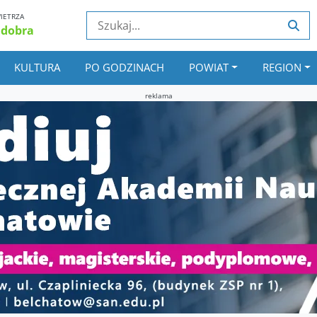
IETRZA
 dobra
KULTURA
PO GODZINACH
POWIAT
REGION
reklama