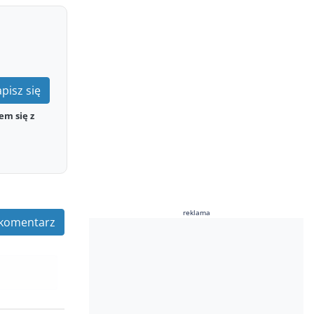
pisz się
em się z
reklama
komentarz