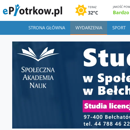
JAKOŚĆ POW
TERAZ
Bardzo
32°C
STRONA GŁÓWNA
WYDARZENIA
SPORT