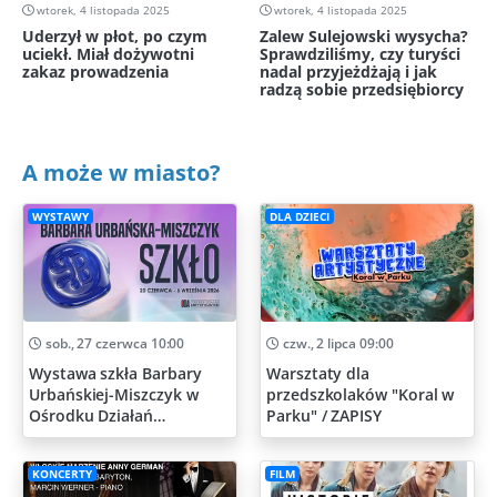
wtorek, 4 listopada 2025
wtorek, 4 listopada 2025
Uderzył w płot, po czym
Zalew Sulejowski wysycha?
uciekł. Miał dożywotni
Sprawdziliśmy, czy turyści
zakaz prowadzenia
nadal przyjeżdżają i jak
radzą sobie przedsiębiorcy
A może w miasto?
WYSTAWY
DLA DZIECI
sob., 27 czerwca 10:00
czw., 2 lipca 09:00
Wystawa szkła Barbary
Warsztaty dla
Urbańskiej-Miszczyk w
przedszkolaków "Koral w
Ośrodku Działań
Parku" / ZAPISY
Artystycznych
KONCERTY
FILM