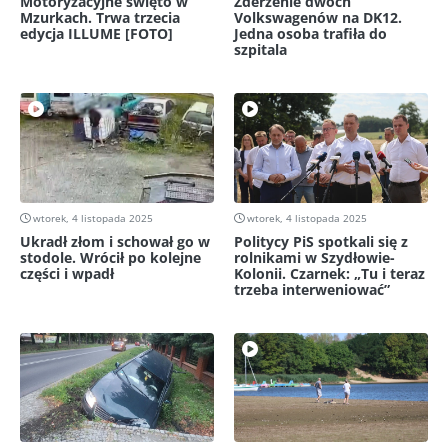
Motoryzacyjne święto w
Zderzenie dwóch
Mzurkach. Trwa trzecia
Volkswagenów na DK12.
edycja ILLUME [FOTO]
Jedna osoba trafiła do
szpitala
wtorek, 4 listopada 2025
wtorek, 4 listopada 2025
Ukradł złom i schował go w
Politycy PiS spotkali się z
stodole. Wrócił po kolejne
rolnikami w Szydłowie-
części i wpadł
Kolonii. Czarnek: „Tu i teraz
trzeba interweniować”