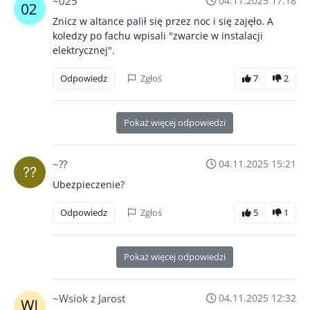
~025
04.11.2025 17:18
Znicz w altance palił się przez noc i się zajęło. A
koledzy po fachu wpisali "zwarcie w instalacji
elektrycznej".
Odpowiedz
Zgłoś
7
2
Pokaż więcej odpowiedzi
~??
04.11.2025 15:21
Ubezpieczenie?
Odpowiedz
Zgłoś
5
1
Pokaż więcej odpowiedzi
~Wsiok z Jarost
04.11.2025 12:32