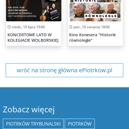
niedz., 19 lipca 19:00
pon., 10 sierpnia 18:00
KONCERTOWE LATO W
Kino Konesera "Historie
KOLEGIACIE WOLBORSKIEJ
równoległe"
wróć na stronę główna ePiotrkow.pl
Zobacz więcej
PIOTRKÓW TRYBUNALSKI
PIOTRKÓW