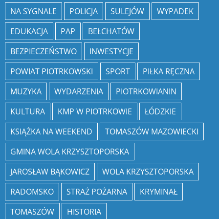
NA SYGNALE
POLICJA
SULEJÓW
WYPADEK
EDUKACJA
PAP
BEŁCHATÓW
BEZPIECZEŃSTWO
INWESTYCJE
POWIAT PIOTRKOWSKI
SPORT
PIŁKA RĘCZNA
MUZYKA
WYDARZENIA
PIOTRKOWIANIN
KULTURA
KMP W PIOTRKOWIE
ŁÓDZKIE
KSIĄŻKA NA WEEKEND
TOMASZÓW MAZOWIECKI
GMINA WOLA KRZYSZTOPORSKA
JAROSŁAW BĄKOWICZ
WOLA KRZYSZTOPORSKA
RADOMSKO
STRAŻ POŻARNA
KRYMINAŁ
TOMASZÓW
HISTORIA