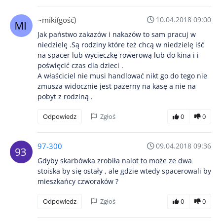
~miki(gość)
10.04.2018 09:00
Jak państwo zakazów i nakazów to sam pracuj w
niedzielę .Są rodziny które też chcą w niedzielę iść
na spacer lub wycieczkę rowerową lub do kina i i
poświęcić czas dla dzieci .
A właściciel nie musi handlować nikt go do tego nie
zmusza widocznie jest pazerny na kasę a nie na
pobyt z rodziną .
Odpowiedz
Zgłoś
0
0
97-300
09.04.2018 09:36
Gdyby skarbówka zrobiła nalot to może ze dwa
stoiska by się ostały , ale gdzie wtedy spacerowali by
mieszkańcy czworaków ?
Odpowiedz
Zgłoś
0
0