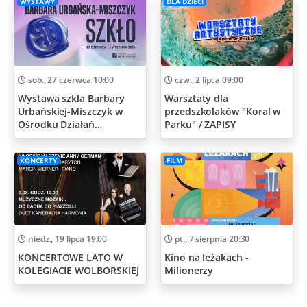
WYSTAWY
DLA DZIECI
sob., 27 czerwca 10:00
czw., 2 lipca 09:00
Wystawa szkła Barbary
Warsztaty dla
Urbańskiej-Miszczyk w
przedszkolaków "Koral w
Ośrodku Działań
Parku" / ZAPISY
Artystycznych
KONCERTY
FILM
niedz., 19 lipca 19:00
pt., 7 sierpnia 20:30
KONCERTOWE LATO W
Kino na leżakach -
KOLEGIACIE WOLBORSKIEJ
Milionerzy