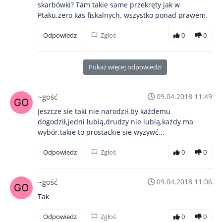
skarbówki? Tam takie same przekręty jak w
Ptaku,zero kas fiskalnych, wszystko ponad prawem.
Odpowiedz
Zgłoś
0
0
Pokaż więcej odpowiedzi
~gość
09.04.2018 11:49
Jeszcze sie taki nie narodził,by każdemu
dogodził,jedni lubią,drudzy nie lubią,każdy ma
wybór,takie to prostackie sie wyzywć...
Odpowiedz
Zgłoś
0
0
~gość
09.04.2018 11:06
Tak
Odpowiedz
Zgłoś
0
0