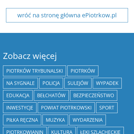
wróć na stronę główna ePiotrkow.pl
Zobacz więcej
PIOTRKÓW TRYBUNALSKI
PIOTRKÓW
NA SYGNALE
POLICJA
SULEJÓW
WYPADEK
EDUKACJA
BEŁCHATÓW
BEZPIECZEŃSTWO
INWESTYCJE
POWIAT PIOTRKOWSKI
SPORT
PIŁKA RĘCZNA
MUZYKA
WYDARZENIA
PIOTRKOWIANIN
KULTURA
ŁĘKI SZLACHECKIE