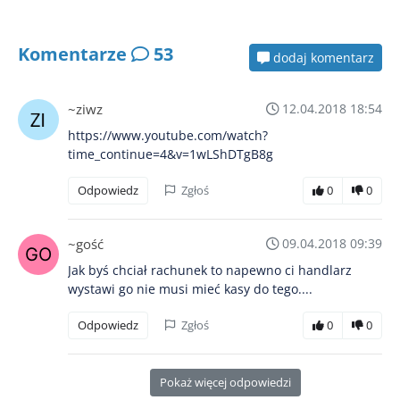
Komentarze
53
dodaj komentarz
~ziwz
12.04.2018 18:54
https://www.youtube.com/watch?
time_continue=4&v=1wLShDTgB8g
Odpowiedz
Zgłoś
0
0
~gość
09.04.2018 09:39
Jak byś chciał rachunek to napewno ci handlarz
wystawi go nie musi mieć kasy do tego....
Odpowiedz
Zgłoś
0
0
Pokaż więcej odpowiedzi