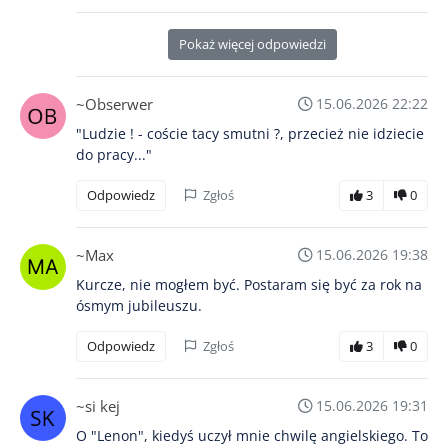
Pokaż więcej odpowiedzi
~Obserwer
15.06.2026 22:22
"Ludzie ! - coście tacy smutni ?, przecież nie idziecie
do pracy..."
Odpowiedz
Zgłoś
3
0
~Max
15.06.2026 19:38
Kurcze, nie mogłem być. Postaram się być za rok na
ósmym jubileuszu.
Odpowiedz
Zgłoś
3
0
~si kej
15.06.2026 19:31
O "Lenon", kiedyś uczył mnie chwilę angielskiego. To