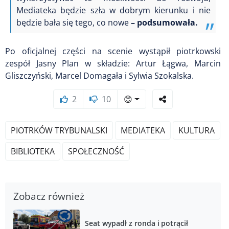
Mediateka będzie szła w dobrym kierunku i nie
będzie bała się tego, co nowe
– podsumowała.
Po oficjalnej części na scenie wystąpił piotrkowski
zespół Jasny Plan w składzie: Artur Łągwa, Marcin
Gliszczyński, Marcel Domagała i Sylwia Szokalska.
2
10
😊
PIOTRKÓW TRYBUNALSKI
MEDIATEKA
KULTURA
BIBLIOTEKA
SPOŁECZNOŚĆ
Zobacz również
Seat wypadł z ronda i potrącił