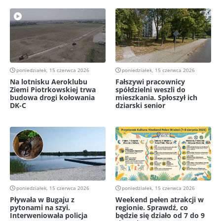
poniedziałek, 15 czerwca 2026
poniedziałek, 15 czerwca 2026
Na lotnisku Aeroklubu
Fałszywi pracownicy
Ziemi Piotrkowskiej trwa
spółdzielni weszli do
budowa drogi kołowania
mieszkania. Spłoszył ich
DK-C
dziarski senior
poniedziałek, 15 czerwca 2026
poniedziałek, 15 czerwca 2026
Pływała w Bugaju z
Weekend pełen atrakcji w
pytonami na szyi.
regionie. Sprawdź, co
Interweniowała policja
będzie się działo od 7 do 9