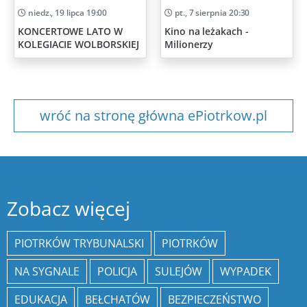
niedz., 19 lipca 19:00
pt., 7 sierpnia 20:30
KONCERTOWE LATO W
Kino na leżakach -
KOLEGIACIE WOLBORSKIEJ
Milionerzy
wróć na stronę główna ePiotrkow.pl
Zobacz więcej
PIOTRKÓW TRYBUNALSKI
PIOTRKÓW
NA SYGNALE
POLICJA
SULEJÓW
WYPADEK
EDUKACJA
BEŁCHATÓW
BEZPIECZEŃSTWO