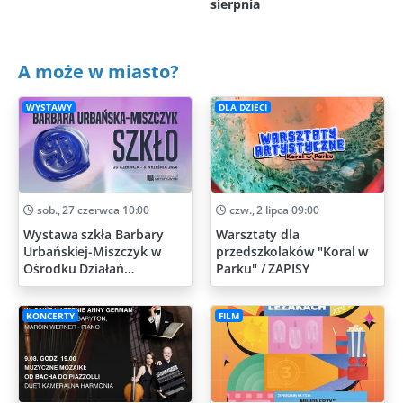
sierpnia
A może w miasto?
WYSTAWY
DLA DZIECI
sob., 27 czerwca 10:00
czw., 2 lipca 09:00
Wystawa szkła Barbary
Warsztaty dla
Urbańskiej-Miszczyk w
przedszkolaków "Koral w
Ośrodku Działań
Parku" / ZAPISY
Artystycznych
KONCERTY
FILM