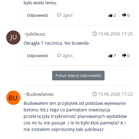
było wieki temu.
Odpowiedz
Zgłoś
2
0
~Jubileusz
15.06.2026 17:25
Okrągła 7 rocznica. No brawo🥳
Odpowiedz
Zgłoś
7
0
Pokaż więcej odpowiedzi
~Budowlaniec
15.06.2026 17:22
Budowałem ten przybytek.od podstaw.wylewanie
betonu itd,z tego co pamiętam inwestycja
przekroczyła trzykrotność planowanych wydatków
coś mi tu nie pasuje .i le to było ktoś pamięta? A i
nie zostałem zaproszony.taki jubileusz