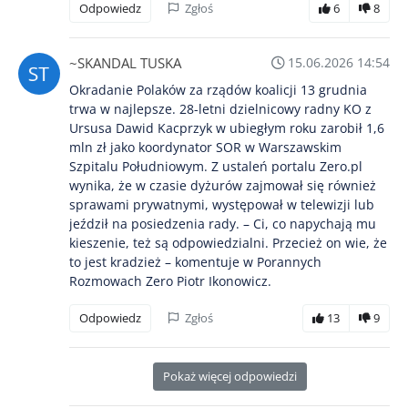
Odpowiedz
Zgłoś
6
8
~SKANDAL TUSKA
15.06.2026 14:54
Okradanie Polaków za rządów koalicji 13 grudnia
trwa w najlepsze. 28-letni dzielnicowy radny KO z
Ursusa Dawid Kacprzyk w ubiegłym roku zarobił 1,6
mln zł jako koordynator SOR w Warszawskim
Szpitalu Południowym. Z ustaleń portalu Zero.pl
wynika, że w czasie dyżurów zajmował się również
sprawami prywatnymi, występował w telewizji lub
jeździł na posiedzenia rady. – Ci, co napychają mu
kieszenie, też są odpowiedzialni. Przecież on wie, że
to jest kradzież – komentuje w Porannych
Rozmowach Zero Piotr Ikonowicz.
Odpowiedz
Zgłoś
13
9
Pokaż więcej odpowiedzi