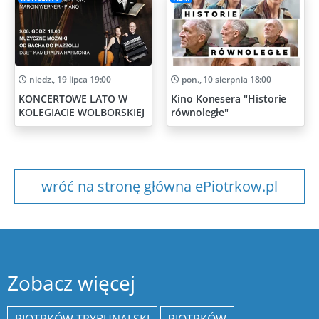
niedz., 19 lipca 19:00
pon., 10 sierpnia 18:00
KONCERTOWE LATO W
Kino Konesera "Historie
KOLEGIACIE WOLBORSKIEJ
równoległe"
wróć na stronę główna ePiotrkow.pl
Zobacz więcej