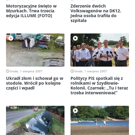
Motoryzacyjne święto w
Zderzenie dwóch
Mzurkach. Trwa trzecia
Volkswagenów na DK12.
edycja ILLUME [FOTO]
Jedna osoba trafiła do
szpitala
środa, 1 sierpnia 2007
środa, 1 sierpnia 2007
Ukradł złom i schował go w
Politycy PiS spotkali się z
stodole. Wrócił po kolejne
rolnikami w Szydłowie-
części i wpadł
Kolonii. Czarnek: „Tu i teraz
trzeba interweniować”