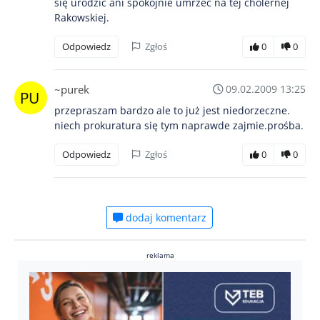
się urodzić ani spokojnie umrzeć na tej cholernej
Rakowskiej.
Odpowiedz
Zgłoś
0
0
~purek
09.02.2009 13:25
przepraszam bardzo ale to już jest niedorzeczne.
niech prokuratura się tym naprawde zajmie.prośba.
Odpowiedz
Zgłoś
0
0
dodaj komentarz
reklama