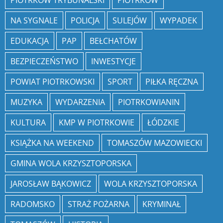
PIOTRKÓW TRYBUNALSKI
PIOTRKÓW
NA SYGNALE
POLICJA
SULEJÓW
WYPADEK
EDUKACJA
PAP
BEŁCHATÓW
BEZPIECZEŃSTWO
INWESTYCJE
POWIAT PIOTRKOWSKI
SPORT
PIŁKA RĘCZNA
MUZYKA
WYDARZENIA
PIOTRKOWIANIN
KULTURA
KMP W PIOTRKOWIE
ŁÓDZKIE
KSIĄŻKA NA WEEKEND
TOMASZÓW MAZOWIECKI
GMINA WOLA KRZYSZTOPORSKA
JAROSŁAW BĄKOWICZ
WOLA KRZYSZTOPORSKA
RADOMSKO
STRAŻ POŻARNA
KRYMINAŁ