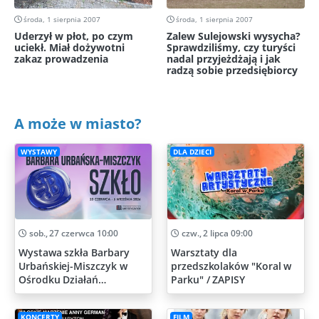
środa, 1 sierpnia 2007
środa, 1 sierpnia 2007
Uderzył w płot, po czym
Zalew Sulejowski wysycha?
uciekł. Miał dożywotni
Sprawdziliśmy, czy turyści
zakaz prowadzenia
nadal przyjeżdżają i jak
radzą sobie przedsiębiorcy
A może w miasto?
WYSTAWY
DLA DZIECI
sob., 27 czerwca 10:00
czw., 2 lipca 09:00
Wystawa szkła Barbary
Warsztaty dla
Urbańskiej-Miszczyk w
przedszkolaków "Koral w
Ośrodku Działań
Parku" / ZAPISY
Artystycznych
KONCERTY
FILM