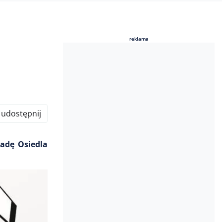
reklama
reklama
udostępnij
Radę Osiedla