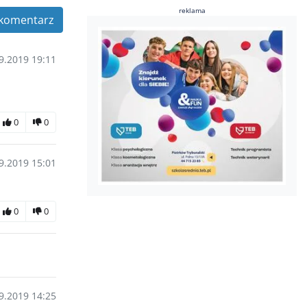
reklama
komentarz
9.2019 19:11
0
0
9.2019 15:01
0
0
9.2019 14:25