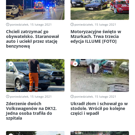
poniedziałek, 15 lutego 2021
poniedziałek, 15 lutego 2021
Chcieli zatrzymać go
Motoryzacyjne święto w
obywatelsko. Staranował
Mzurkach. Trwa trzecia
auto i uciekł przez stację
edycja ILLUME [FOTO]
benzynową
poniedziałek, 15 lutego 2021
poniedziałek, 15 lutego 2021
Zderzenie dwóch
Ukradł złom i schował go w
Volkswagenów na DK12.
stodole. Wrócił po kolejne
Jedna osoba trafiła do
części i wpadł
szpitala