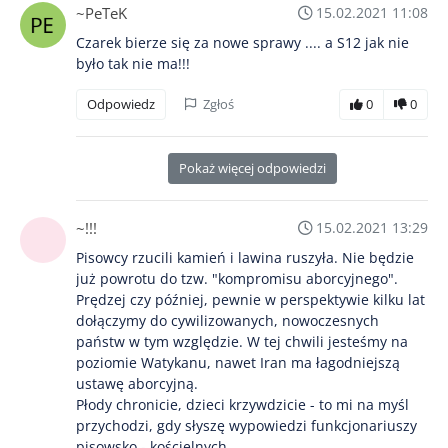
~PeTeK
15.02.2021 11:08
Czarek bierze się za nowe sprawy .... a S12 jak nie
było tak nie ma!!!
Odpowiedz
Zgłoś
0
0
Pokaż więcej odpowiedzi
~!!!
15.02.2021 13:29
Pisowcy rzucili kamień i lawina ruszyła. Nie będzie
już powrotu do tzw. "kompromisu aborcyjnego".
Prędzej czy później, pewnie w perspektywie kilku lat
dołączymy do cywilizowanych, nowoczesnych
państw w tym względzie. W tej chwili jesteśmy na
poziomie Watykanu, nawet Iran ma łagodniejszą
ustawę aborcyjną.
Płody chronicie, dzieci krzywdzicie - to mi na myśl
przychodzi, gdy słyszę wypowiedzi funkcjonariuszy
pisowsko - kościelnych.