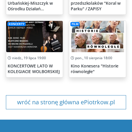
Urbańskiej-Miszczyk w
przedszkolaków "Koral w
Ośrodku Działań
Parku" / ZAPISY
Artystycznych
KONCERTY
FILM
niedz., 19 lipca 19:00
pon., 10 sierpnia 18:00
KONCERTOWE LATO W
Kino Konesera "Historie
KOLEGIACIE WOLBORSKIEJ
równoległe"
wróć na stronę główna ePiotrkow.pl