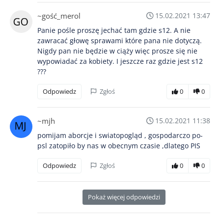
~gość_merol
15.02.2021 13:47
Panie pośle proszę jechać tam gdzie s12. A nie
zawracać głowę sprawami które pana nie dotyczą.
Nigdy pan nie będzie w ciąży więc prosze się nie
wypowiadać za kobiety. I jeszcze raz gdzie jest s12
???
Odpowiedz
Zgłoś
0
0
~mjh
15.02.2021 11:38
pomijam aborcje i swiatopogląd , gospodarczo po-
psl zatopiło by nas w obecnym czasie ,dlatego PIS
Odpowiedz
Zgłoś
0
0
Pokaż więcej odpowiedzi