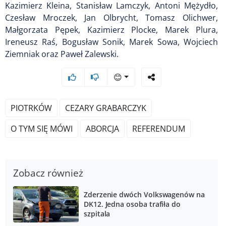
Kazimierz Kleina, Stanisław Lamczyk, Antoni Mężydło,
Czesław Mroczek, Jan Olbrycht, Tomasz Olichwer,
Małgorzata Pępek, Kazimierz Plocke, Marek Plura,
Ireneusz Raś, Bogusław Sonik, Marek Sowa, Wojciech
Ziemniak oraz Paweł Zalewski.
😊
PIOTRKÓW
CEZARY GRABARCZYK
O TYM SIĘ MÓWI
ABORCJA
REFERENDUM
Zobacz również
Zderzenie dwóch Volkswagenów na
DK12. Jedna osoba trafiła do
szpitala