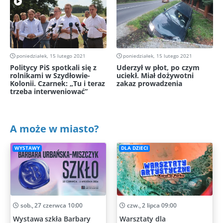
poniedziałek, 15 lutego 2021
poniedziałek, 15 lutego 2021
Politycy PiS spotkali się z
Uderzył w płot, po czym
rolnikami w Szydłowie-
uciekł. Miał dożywotni
Kolonii. Czarnek: „Tu i teraz
zakaz prowadzenia
trzeba interweniować”
A może w miasto?
WYSTAWY
DLA DZIECI
sob., 27 czerwca 10:00
czw., 2 lipca 09:00
Wystawa szkła Barbary
Warsztaty dla