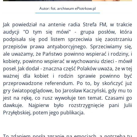
Autor: fot. archiwum ePiotrkow.pl
Jak powiedział na antenie radia Strefa FM, w trakcie
audycji "O tym się mówi" - grupa posłów, która
podpisała się pod listem sprzeciwia się zaostrzaniu
przepisów prawa antyaborcyjnego. Sprzeciwiamy się,
ale uważamy, że Państwo powinno wspierać i rodziny, i
kobiety, powinno wspierać w wychowaniu dzieci - mówił
poseł. Jak dodał - znaczna część Polaków uważa, że w tej
ważnej dla kobiet i rodzin sprawie powinno być
przeprowadzone referendum. Po to, by skończyć już
gry światopoglądowe, bo Jarosław Kaczyński, gdy mu to
jest na rękę, co rusz wywołuje ten temat. Czasami go
dawkuje. Najpierw było rozstrzygnięcie pani Julii
Przyłębskiej, potem jego publikacja.
To zdaniem posła zgranie na emocjach, a potrzeba tu