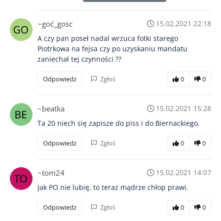
~goć_gosc
15.02.2021 22:18
A czy pan poseł nadal wrzuca fotki starego
Piotrkowa na fejsa czy po uzyskaniu mandatu
zaniechał tej czynności ??
Odpowiedz
Zgłoś
0
0
~beatka
15.02.2021 15:28
Ta 20 niech się zapisze do piss i do Biernackiego.
Odpowiedz
Zgłoś
0
0
~tom24
15.02.2021 14:07
Jak PO nie lubię, to teraz mądrze chłop prawi.
Odpowiedz
Zgłoś
0
0