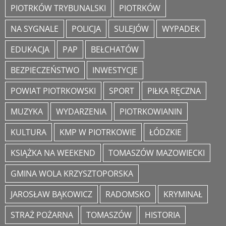
PIOTRKÓW TRYBUNALSKI
PIOTRKÓW
NA SYGNALE
POLICJA
SULEJÓW
WYPADEK
EDUKACJA
PAP
BEŁCHATÓW
BEZPIECZEŃSTWO
INWESTYCJE
POWIAT PIOTRKOWSKI
SPORT
PIŁKA RĘCZNA
MUZYKA
WYDARZENIA
PIOTRKOWIANIN
KULTURA
KMP W PIOTRKOWIE
ŁÓDZKIE
KSIĄŻKA NA WEEKEND
TOMASZÓW MAZOWIECKI
GMINA WOLA KRZYSZTOPORSKA
JAROSŁAW BĄKOWICZ
RADOMSKO
KRYMINAŁ
STRAŻ POŻARNA
TOMASZÓW
HISTORIA