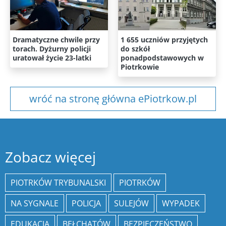
Dramatyczne chwile przy
1 655 uczniów przyjętych
torach. Dyżurny policji
do szkół
uratował życie 23-latki
ponadpodstawowych w
Piotrkowie
wróć na stronę główna ePiotrkow.pl
Zobacz więcej
PIOTRKÓW TRYBUNALSKI
PIOTRKÓW
NA SYGNALE
POLICJA
SULEJÓW
WYPADEK
EDUKACJA
BEŁCHATÓW
BEZPIECZEŃSTWO