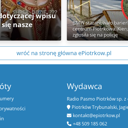
dotyczącej wpisu
BMW staranowało barier
 się nasze
centrum Piotrkowa. Kier
zgłosiła się na policję
wróć na stronę główna ePiotrkow.pl
óty
Wydawca
numery
Radio Pasmo Piotrków sp. z 
Piotrków Trybunalski, Jagi
 prywatności
kontakt@epiotrkow.pl
in
+48 509 185 062