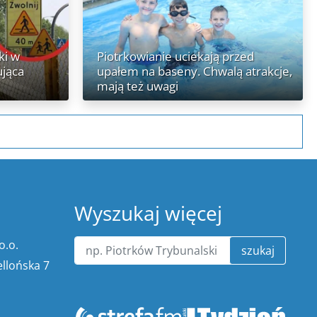
ki w
Piotrkowianie uciekają przed
ująca
upałem na baseny. Chwalą atrakcje,
mają też uwagi
Wyszukaj więcej
o.o.
szukaj
ellońska 7