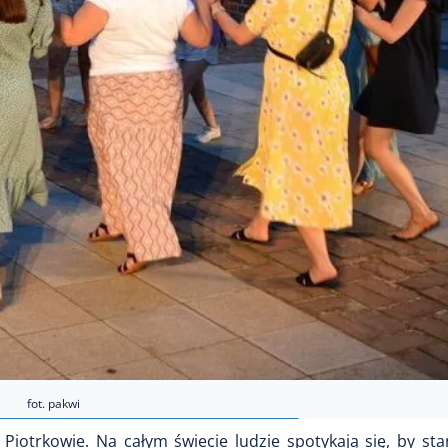
fot. pakwi
iotrkowie. Na całym świecie ludzie spotykają się, by sta