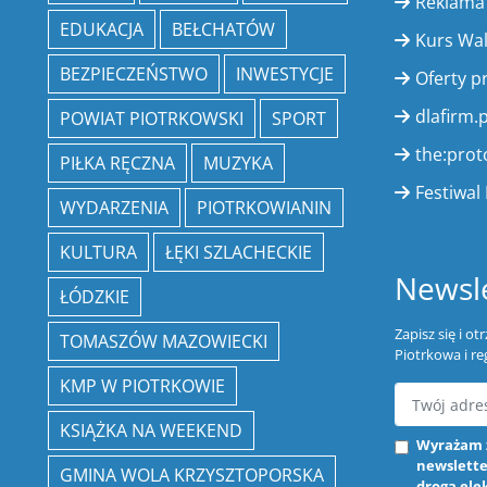
Reklama
EDUKACJA
BEŁCHATÓW
Kurs Wa
BEZPIECZEŃSTWO
INWESTYCJE
Oferty p
dlafirm.p
POWIAT PIOTRKOWSKI
SPORT
the:prot
PIŁKA RĘCZNA
MUZYKA
Festiwal 
WYDARZENIA
PIOTRKOWIANIN
KULTURA
ŁĘKI SZLACHECKIE
Newsle
ŁÓDZKIE
Zapisz się i o
TOMASZÓW MAZOWIECKI
Piotrkowa i re
KMP W PIOTRKOWIE
KSIĄŻKA NA WEEKEND
Wyrażam 
newslette
GMINA WOLA KRZYSZTOPORSKA
drogą ele