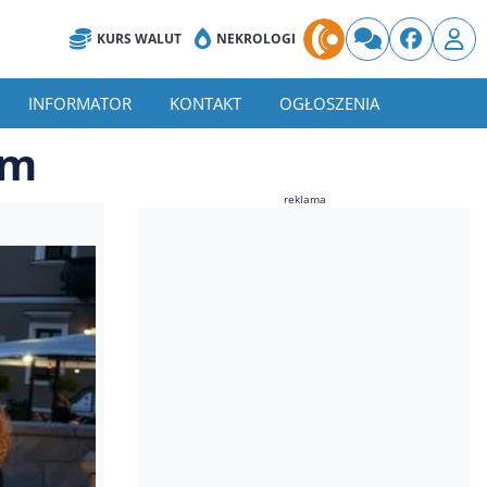
KURS WALUT
NEKROLOGI
INFORMATOR
KONTAKT
OGŁOSZENIA
im
reklama