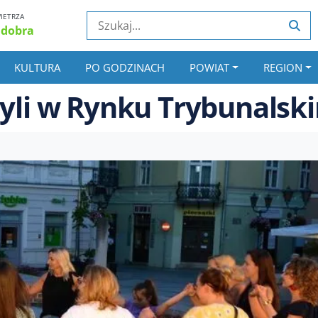
IETRZA
 dobra
KULTURA
PO GODZINACH
POWIAT
REGION
zyli w Rynku Trybunalsk