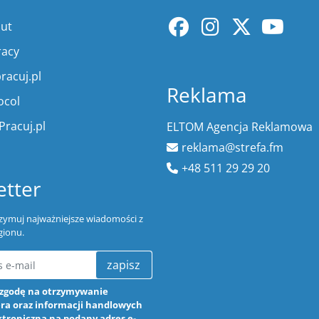
lut
racy
racuj.pl
Reklama
ocol
Pracuj.pl
ELTOM Agencja Reklamowa
reklama@strefa.fm
+48 511 29 29 20
tter
trzymuj najważniejsze wiadomości z
gionu.
zapisz
zgodę na otrzymywanie
ra oraz informacji handlowych
ktroniczną na podany adres e-