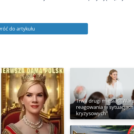
róć do artykułu
Trwa drugi miesiąc "War
reagowania w sytuacjach
kryzysowych"