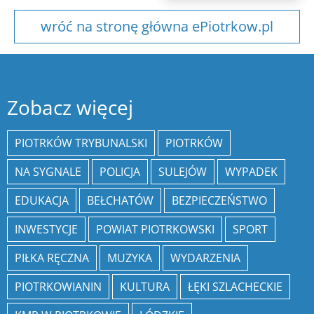
wróć na stronę główna ePiotrkow.pl
Zobacz więcej
PIOTRKÓW TRYBUNALSKI
PIOTRKÓW
NA SYGNALE
POLICJA
SULEJÓW
WYPADEK
EDUKACJA
BEŁCHATÓW
BEZPIECZEŃSTWO
INWESTYCJE
POWIAT PIOTRKOWSKI
SPORT
PIŁKA RĘCZNA
MUZYKA
WYDARZENIA
PIOTRKOWIANIN
KULTURA
ŁĘKI SZLACHECKIE