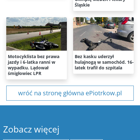
Śląskie
Motocyklista bez prawa
Bez kasku uderzył
jazdy i 6-latka ranni w
hulajnogą w samochód. 16-
wypadku. Lądował
latek trafił do szpitala
śmigłowiec LPR
wróć na stronę główna ePiotrkow.pl
Zobacz więcej