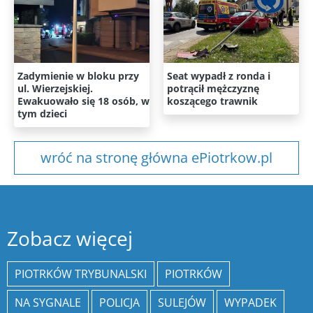
Zadymienie w bloku przy
Seat wypadł z ronda i
ul. Wierzejskiej.
potrącił mężczyznę
Ewakuowało się 18 osób, w
koszącego trawnik
tym dzieci
wróć na stronę główna ePiotrkow.pl
Zobacz więcej
PIOTRKÓW TRYBUNALSKI
PIOTRKÓW
NA SYGNALE
POLICJA
SULEJÓW
WYPADEK