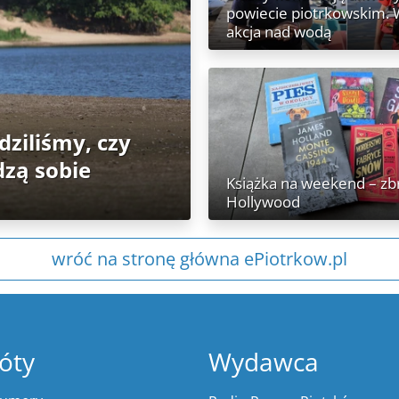
powiecie piotrkowskim.
akcja nad wodą
ziliśmy, czy
dzą sobie
Książka na weekend – zb
Hollywood
wróć na stronę główna ePiotrkow.pl
óty
Wydawca