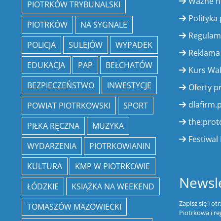
Ważne 
PIOTRKÓW TRYBUNALSKI
Polityka
PIOTRKÓW
NA SYGNALE
Regulam
POLICJA
SULEJÓW
WYPADEK
Reklama
EDUKACJA
PAP
BEŁCHATÓW
Kurs Wa
BEZPIECZEŃSTWO
INWESTYCJE
Oferty p
dlafirm.p
POWIAT PIOTRKOWSKI
SPORT
the:prot
PIŁKA RĘCZNA
MUZYKA
Festiwal 
WYDARZENIA
PIOTRKOWIANIN
KULTURA
KMP W PIOTRKOWIE
Newsle
ŁÓDZKIE
KSIĄŻKA NA WEEKEND
Zapisz się i o
TOMASZÓW MAZOWIECKI
Piotrkowa i re