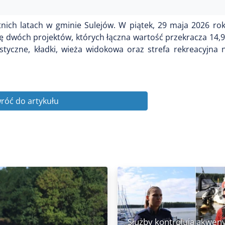
tnich latach w gminie Sulejów. W piątek, 29 maja 2026 ro
 dwóch projektów, których łączna wartość przekracza 14,9
tyczne, kładki, wieża widokowa oraz strefa rekreacyjna
róć do artykułu
Służby kontrolują akwen