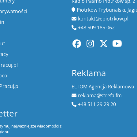
numery
Radio Pasmo Piotrków sp. z 
Piotrków Trybunalski, Jagi
 prywatności
kontakt@epiotrkow.pl
in
+48 509 185 062
lut
racy
racuj.pl
Reklama
ocol
Pracuj.pl
ELTOM Agencja Reklamowa
reklama@strefa.fm
+48 511 29 29 20
tter
trzymuj najważniejsze wiadomości z
gionu.