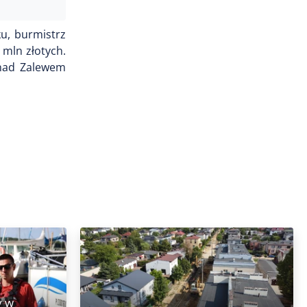
ku, burmistrz
 mln złotych.
 nad Zalewem
y w