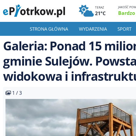
JAKOŚĆ POW
TERAZ
Bardzo
21°C
STRONA GŁÓWNA
WYDARZENIA
SPORT
Galeria: Ponad 15 mili
gminie Sulejów. Powsta
widokowa i infrastruk
1 / 3