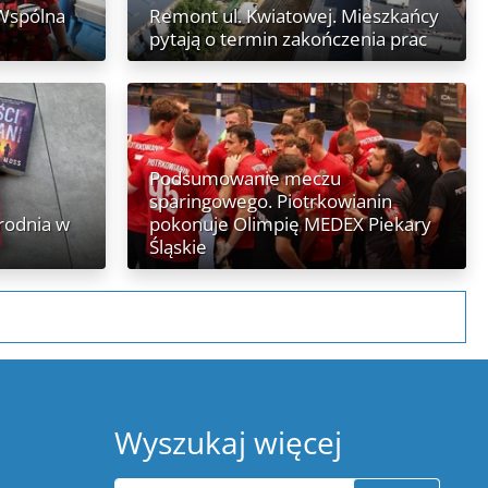
 Wspólna
Remont ul. Kwiatowej. Mieszkańcy
pytają o termin zakończenia prac
Podsumowanie meczu
sparingowego. Piotrkowianin
rodnia w
pokonuje Olimpię MEDEX Piekary
Śląskie
Wyszukaj więcej