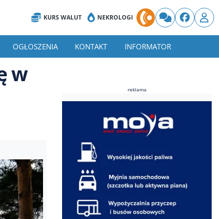
KURS WALUT
NEKROLOGI
OGŁOSZENIA
KONTAKT
INFORMATOR
ę w
reklama