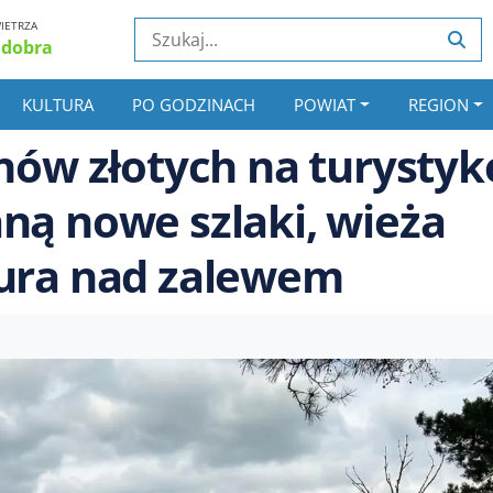
IETRZA
 dobra
KULTURA
PO GODZINACH
POWIAT
REGION
onów złotych na turystyk
ną nowe szlaki, wieża
tura nad zalewem