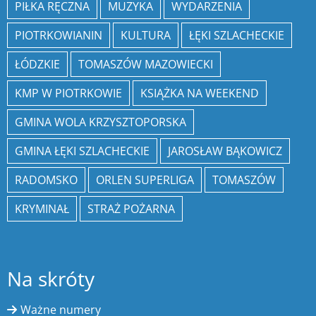
PIŁKA RĘCZNA
MUZYKA
WYDARZENIA
PIOTRKOWIANIN
KULTURA
ŁĘKI SZLACHECKIE
ŁÓDZKIE
TOMASZÓW MAZOWIECKI
KMP W PIOTRKOWIE
KSIĄŻKA NA WEEKEND
GMINA WOLA KRZYSZTOPORSKA
GMINA ŁĘKI SZLACHECKIE
JAROSŁAW BĄKOWICZ
RADOMSKO
ORLEN SUPERLIGA
TOMASZÓW
KRYMINAŁ
STRAŻ POŻARNA
Na skróty
Ważne numery