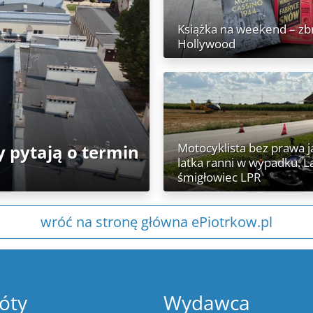
Książka na weekend – zb
Hollywood
Motocyklista bez prawa ja
 pytają o termin
latka ranni w wypadku. 
śmigłowiec LPR
wróć na stronę główna ePiotrkow.pl
óty
Wydawca