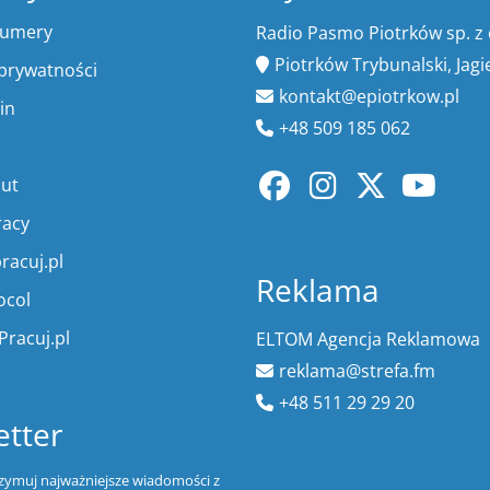
numery
Radio Pasmo Piotrków sp. z 
Piotrków Trybunalski, Jagi
 prywatności
kontakt@epiotrkow.pl
in
+48 509 185 062
lut
racy
racuj.pl
Reklama
ocol
Pracuj.pl
ELTOM Agencja Reklamowa
reklama@strefa.fm
+48 511 29 29 20
tter
trzymuj najważniejsze wiadomości z