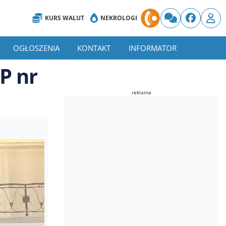
KURS WALUT
NEKROLOGI
OGŁOSZENIA
KONTAKT
INFORMATOR
SP nr
reklama