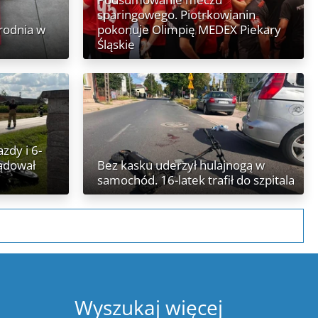
sparingowego. Piotrkowianin
rodnia w
pokonuje Olimpię MEDEX Piekary
Śląskie
zdy i 6-
Lądował
Bez kasku uderzył hulajnogą w
samochód. 16-latek trafił do szpitala
Wyszukaj więcej