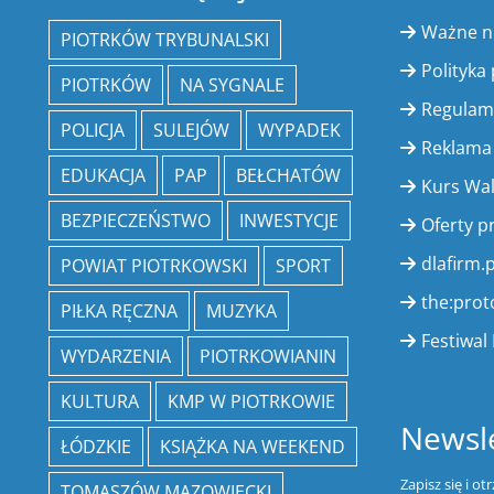
Ważne 
PIOTRKÓW TRYBUNALSKI
Polityka
PIOTRKÓW
NA SYGNALE
Regulam
POLICJA
SULEJÓW
WYPADEK
Reklama
EDUKACJA
PAP
BEŁCHATÓW
Kurs Wa
BEZPIECZEŃSTWO
INWESTYCJE
Oferty p
dlafirm.p
POWIAT PIOTRKOWSKI
SPORT
the:prot
PIŁKA RĘCZNA
MUZYKA
Festiwal 
WYDARZENIA
PIOTRKOWIANIN
KULTURA
KMP W PIOTRKOWIE
Newsle
ŁÓDZKIE
KSIĄŻKA NA WEEKEND
Zapisz się i o
TOMASZÓW MAZOWIECKI