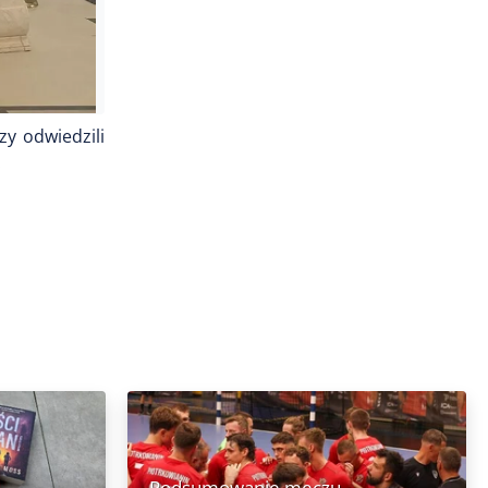
y odwiedzili
.
Podsumowanie meczu