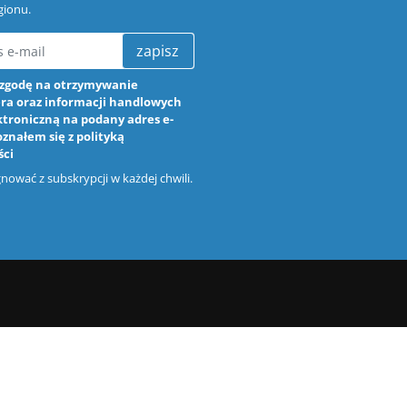
gionu.
zapisz
zgodę na otrzymywanie
ra oraz informacji handlowych
ktroniczną na podany adres e-
oznałem się z
polityką
ści
ować z subskrypcji w każdej chwili.