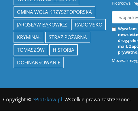
Piotrkowa i re
GMINA WOLA KRZYSZTOPORSKA
JAROSŁAW BĄKOWICZ
RADOMSKO
Wyrażam 
newslette
KRYMINAŁ
STRAŻ POŻARNA
drogą ele
mail. Zap
TOMASZÓW
HISTORIA
prywatno
Możesz zrezygn
DOFINANSOWANIE
Copyright ©
ePiotrkow.pl
. Wszelkie prawa zastrzeżone.