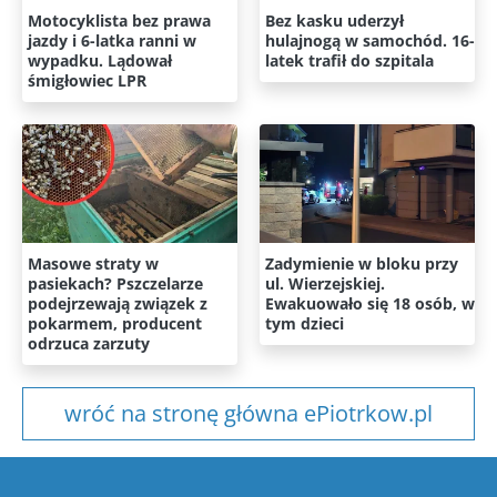
Motocyklista bez prawa
Bez kasku uderzył
jazdy i 6-latka ranni w
hulajnogą w samochód. 16-
wypadku. Lądował
latek trafił do szpitala
śmigłowiec LPR
Masowe straty w
Zadymienie w bloku przy
pasiekach? Pszczelarze
ul. Wierzejskiej.
podejrzewają związek z
Ewakuowało się 18 osób, w
pokarmem, producent
tym dzieci
odrzuca zarzuty
wróć na stronę główna ePiotrkow.pl