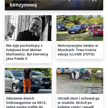
benzynową
Nie żyje pochodzący z
Motoryzacyjne święto w
Sulejowa brat Marian
Mzurkach. Trwa trzecia
Markiewicz. Był kierowcą
edycja ILLUME [FOTO]
Jana Pawła II
Zderzenie dwóch
Ukradł złom i schował go
Volkswagenów na DK12.
w stodole. Wrócił po
Jedna osoba trafiła do
kolejne części i wpadł