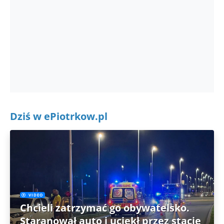
Dziś w ePiotrkow.pl
VIDEO
Chcieli zatrzymać go obywatelsko.
Staranował auto i uciekł przez stację