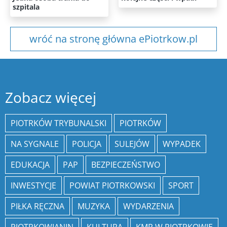
szpitala
wróć na stronę główna ePiotrkow.pl
Zobacz więcej
PIOTRKÓW TRYBUNALSKI
PIOTRKÓW
NA SYGNALE
POLICJA
SULEJÓW
WYPADEK
EDUKACJA
PAP
BEZPIECZEŃSTWO
INWESTYCJE
POWIAT PIOTRKOWSKI
SPORT
PIŁKA RĘCZNA
MUZYKA
WYDARZENIA
PIOTRKOWIANIN
KULTURA
KMP W PIOTRKOWIE