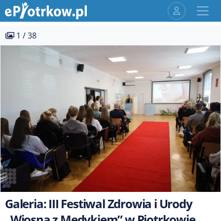
1 / 38
Galeria: III Festiwal Zdrowia i Urody
„Wiosna z Medykiem” w Piotrkowie