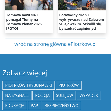
Tomawa bawi się i
Podwodny dron i
pomaga! Tłumy na
wykrywacze nad Zalewem
Tomawa Plener 2026
Sulejowskim. Szkolili się,
[FOTO]
by szukać zaginionych
wróć na stronę główna ePiotrkow.pl
Zobacz więcej
PIOTRKÓW TRYBUNALSKI
PIOTRKÓW
NA SYGNALE
POLICJA
SULEJÓW
WYPADEK
EDUKACJA
PAP
BEZPIECZEŃSTWO