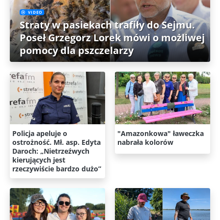
VIDEO
Straty w pasiekach trafiły do Sejmu.
Poseł Grzegorz Lorek mówi o możliwej
pomocy dla pszczelarzy
Policja apeluje o
"Amazonkowa" ławeczka
ostrożność. Mł. asp. Edyta
nabrała kolorów
Daroch: „Nietrzeźwych
kierujących jest
rzeczywiście bardzo dużo”