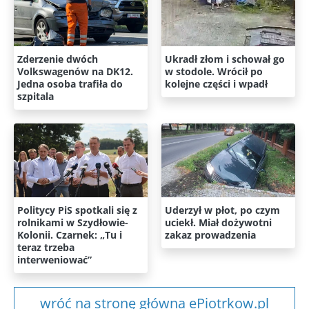
Zderzenie dwóch
Ukradł złom i schował go
Volkswagenów na DK12.
w stodole. Wrócił po
Jedna osoba trafiła do
kolejne części i wpadł
szpitala
Politycy PiS spotkali się z
Uderzył w płot, po czym
rolnikami w Szydłowie-
uciekł. Miał dożywotni
Kolonii. Czarnek: „Tu i
zakaz prowadzenia
teraz trzeba
interweniować”
wróć na stronę główna ePiotrkow.pl