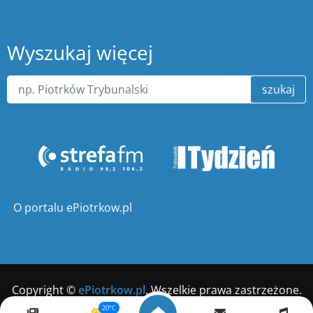
Wyszukaj więcej
szukaj
O portalu ePiotrkow.pl
Copyright ©
ePiotrkow.pl
. Wszelkie prawa zastrzeżone.
20°C
Wykonanie
xnc.pl