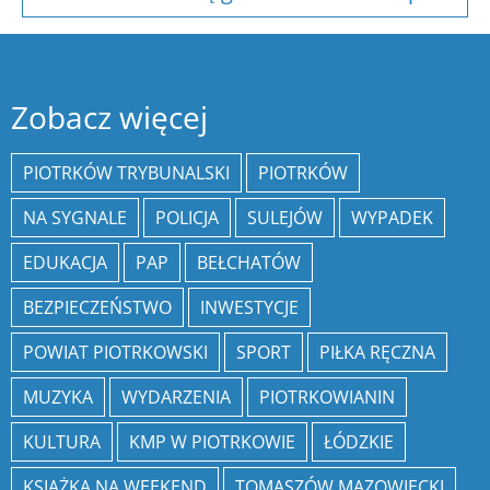
Zobacz więcej
PIOTRKÓW TRYBUNALSKI
PIOTRKÓW
NA SYGNALE
POLICJA
SULEJÓW
WYPADEK
EDUKACJA
PAP
BEŁCHATÓW
BEZPIECZEŃSTWO
INWESTYCJE
POWIAT PIOTRKOWSKI
SPORT
PIŁKA RĘCZNA
MUZYKA
WYDARZENIA
PIOTRKOWIANIN
KULTURA
KMP W PIOTRKOWIE
ŁÓDZKIE
KSIĄŻKA NA WEEKEND
TOMASZÓW MAZOWIECKI