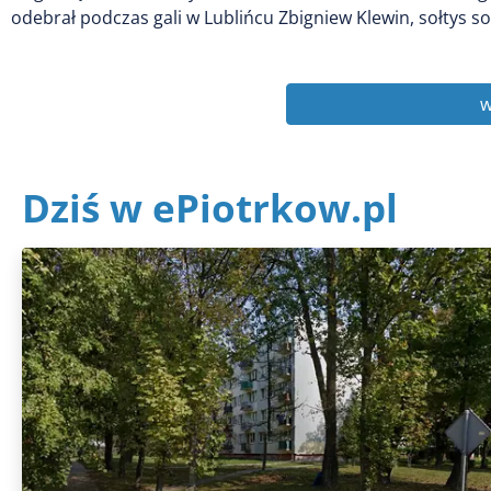
odebrał podczas gali w Lublińcu Zbigniew Klewin, sołtys so
w
Dziś w ePiotrkow.pl