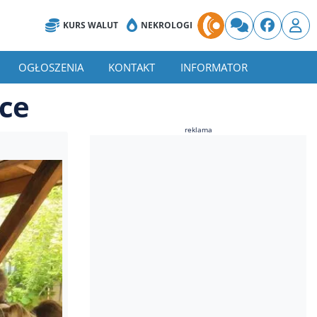
KURS WALUT
NEKROLOGI
OGŁOSZENIA
KONTAKT
INFORMATOR
sce
reklama