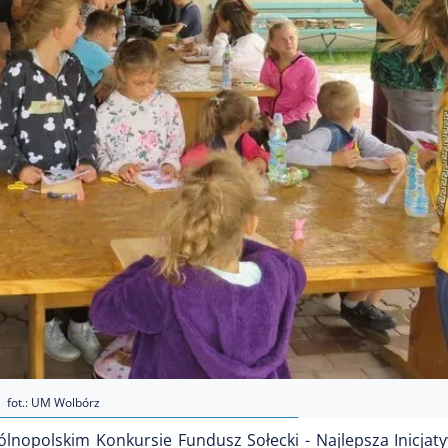
fot.: UM Wolbórz
lnopolskim Konkursie Fundusz Sołecki - Najlepsza Inicjat