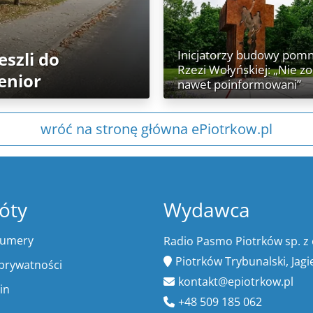
Inicjatorzy budowy pomn
eszli do
Rzezi Wołyńskiej: „Nie z
senior
nawet poinformowani”
wróć na stronę główna ePiotrkow.pl
óty
Wydawca
numery
Radio Pasmo Piotrków sp. z 
Piotrków Trybunalski, Jagi
 prywatności
kontakt@epiotrkow.pl
in
+48 509 185 062