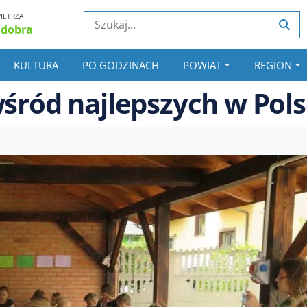
IETRZA
 dobra
KULTURA
PO GODZINACH
POWIAT
REGION
wśród najlepszych w Pol