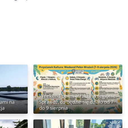
Weekend pełen atrakcji w regionie.
nami na
Sprawdź, co będzie się działo od 7
cja
do 9 sierpnia