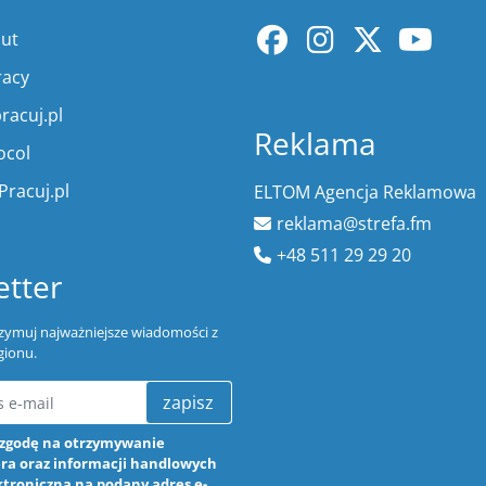
lut
racy
racuj.pl
Reklama
ocol
Pracuj.pl
ELTOM Agencja Reklamowa
reklama@strefa.fm
+48 511 29 29 20
tter
trzymuj najważniejsze wiadomości z
gionu.
zapisz
zgodę na otrzymywanie
ra oraz informacji handlowych
ktroniczną na podany adres e-