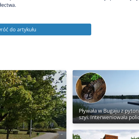
łectwa.
róć do artykułu
Pływała w Bugaju z pyto
szyi. Interweniowała poli