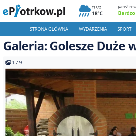
JAKOŚĆ POW
TERAZ
Bardzo
18°C
STRONA GŁÓWNA
WYDARZENIA
SPORT
Galeria: Golesze Duże 
1 / 9