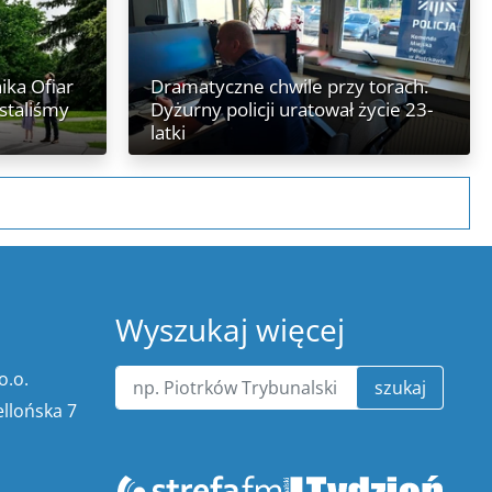
ika Ofiar
Dramatyczne chwile przy torach.
ostaliśmy
Dyżurny policji uratował życie 23-
latki
Wyszukaj więcej
o.o.
szukaj
ellońska 7