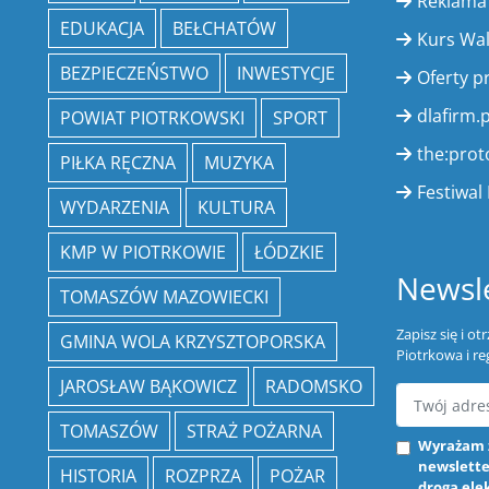
Reklama
EDUKACJA
BEŁCHATÓW
Kurs Wa
BEZPIECZEŃSTWO
INWESTYCJE
Oferty p
dlafirm.p
POWIAT PIOTRKOWSKI
SPORT
the:prot
PIŁKA RĘCZNA
MUZYKA
Festiwal 
WYDARZENIA
KULTURA
KMP W PIOTRKOWIE
ŁÓDZKIE
Newsle
TOMASZÓW MAZOWIECKI
Zapisz się i o
GMINA WOLA KRZYSZTOPORSKA
Piotrkowa i re
JAROSŁAW BĄKOWICZ
RADOMSKO
TOMASZÓW
STRAŻ POŻARNA
Wyrażam 
newslette
HISTORIA
ROZPRZA
POŻAR
drogą ele